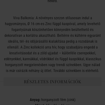
neked.
Viva Balkonia: A növényes szezon stílusosan indul a
hagyományos, Ø 16 cm-es Zinc függő kaspóval, amely levehető
fogantyúinak köszönhetően könnyedén beültethető és
dekoratívan a korlátra akasztható. Beltérre és kültérre egyaránt
ideális, tél- és időjárásálló kialakítása pedig a rozsdának is
ellenáll. A Zinc kollekció arra hív, hogy szabadjára engedd a
kreativitásodat és a zöld ujjadat – különféle cserepekkel,
edényekkel, kannákkal, vödrökkel és függő kaspókkal, klasszikus
horganyzott megjelenésben vagy trendi színekben. Ugye nálad
is már csírázik néhány új ötlet. További színekben is elérhető.
RÉSZLETES INFORMÁCIÓK
Anyag:
horganyzott fém (cink)