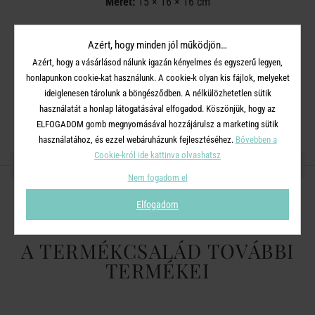
Méret:
15 × 16 × 16 cm
Azért, hogy minden jól működjön…
Azért, hogy a vásárlásod nálunk igazán kényelmes és egyszerű legyen,
honlapunkon cookie-kat használunk. A cookie-k olyan kis fájlok, melyeket
ideiglenesen tárolunk a böngésződben. A nélkülözhetetlen sütik
használatát a honlap látogatásával elfogadod. Köszönjük, hogy az
ELFOGADOM gomb megnyomásával hozzájárulsz a marketing sütik
használatához, és ezzel webáruházunk fejlesztéséhez.
Bővebben a
Cookie-król ide kattinva olvashatsz
OSZD MEG MÁSOKKAL!
Nem fogadom el
Elfogadom
A TERMÉKCSALÁD TOVÁBBI
TERMÉKEI