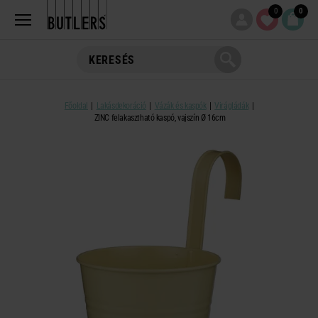
0
0
Főoldal
Lakásdekoráció
Vázák és kaspók
Virágládák
ZINC felakasztható kaspó, vajszín Ø 16cm