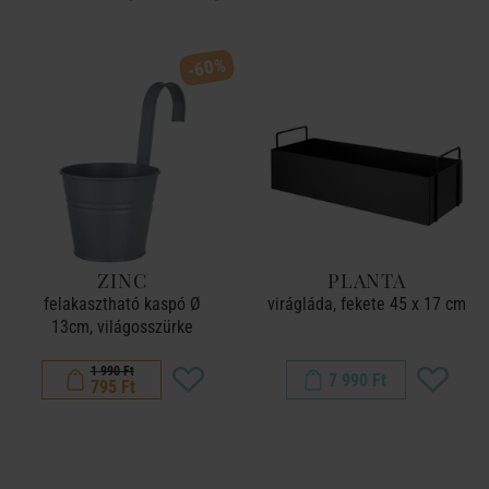
-60%
ZINC
PLANTA
felakasztható kaspó Ø
virágláda, fekete 45 x 17 cm
13cm, világosszürke
1 990 Ft
7 990 Ft
795 Ft