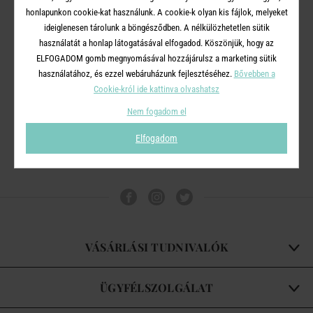
honlapunkon cookie-kat használunk. A cookie-k olyan kis fájlok, melyeket
ideiglenesen tárolunk a böngésződben. A nélkülözhetetlen sütik
használatát a honlap látogatásával elfogadod. Köszönjük, hogy az
HIGH CLASS
HIGH CLASS
ELFOGADOM gomb megnyomásával hozzájárulsz a marketing sütik
vizes pohár 320ml
long drink pohár 370ml
használatához, és ezzel webáruházunk fejlesztéséhez.
Bővebben a
Cookie-król ide kattinva olvashatsz
1 690 Ft
1 990 Ft
Nem fogadom el
Elfogadom
VÁSÁRLÁSI TUDNIVALÓK
ÜGYFÉLSZOLGÁLAT