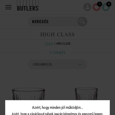
0
0
HIGH CLASS
Főoldal
HIGH CLASS
2 TERMÉK
Azért, hogy minden jól működjön…
Azért, hogy a vásárlásod nálunk igazán kényelmes és egyszerű legyen,