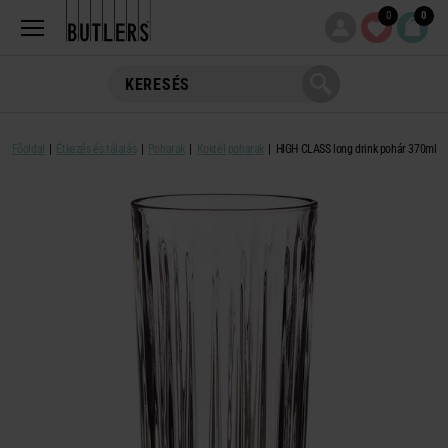
0
0
Főoldal
Étkezés és tálalás
Poharak
Koktél poharak
HIGH CLASS long drink pohár 370ml