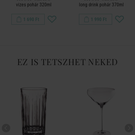
vizes pohár 320ml
long drink pohár 370ml
1 690 Ft
1 990 Ft
EZ IS TETSZHET NEKED