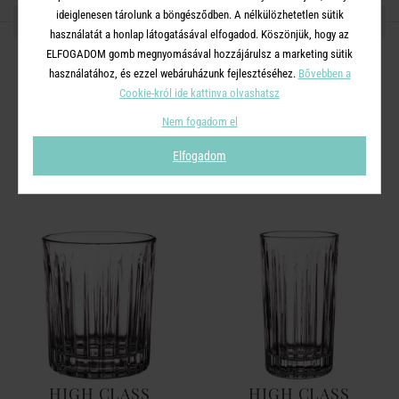
ideiglenesen tárolunk a böngésződben. A nélkülözhetetlen sütik
OSZD MEG MÁSOKKAL!
használatát a honlap látogatásával elfogadod. Köszönjük, hogy az
ELFOGADOM gomb megnyomásával hozzájárulsz a marketing sütik
használatához, és ezzel webáruházunk fejlesztéséhez.
Bővebben a
Cookie-król ide kattinva olvashatsz
A TERMÉKCSALÁD TOVÁBBI
Nem fogadom el
TERMÉKEI
Elfogadom
HIGH CLASS
HIGH CLASS