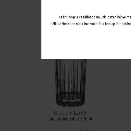
A 
Azért, hogy a vásárlásod nálunk igazán kényelme
nélkülözhetetlen sütik használatát a honlap látoga
HIGH CLASS
long drink pohár 370ml