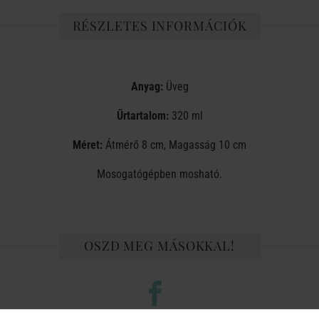
RÉSZLETES INFORMÁCIÓK
Anyag:
Üveg
Űrtartalom:
320 ml
Méret:
Átmérő 8 cm, Magasság 10 cm
Mosogatógépben mosható.
OSZD MEG MÁSOKKAL!