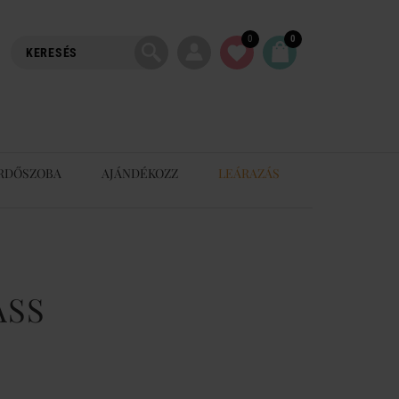
0
0
RDŐSZOBA
AJÁNDÉKOZZ
LEÁRAZÁS
ASS