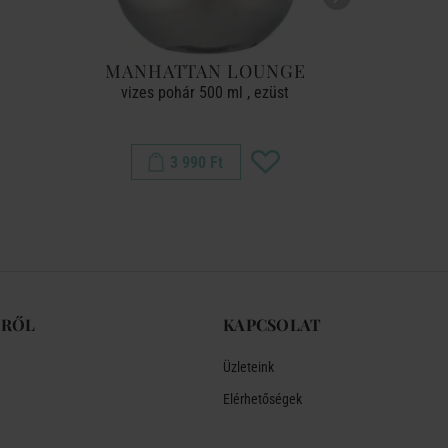
MANHATTAN LOUNGE
vizes pohár 500 ml , ezüst
ü
3 990 Ft
-RŐL
KAPCSOLAT
Üzleteink
Elérhetőségek