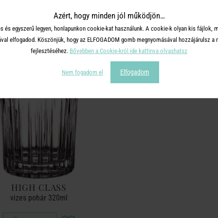
Azért, hogy minden jól működjön…
TERMÉKCSALÁD TOVÁBBI TERMÉ
s és egyszerű legyen, honlapunkon cookie-kat használunk. A cookie-k olyan kis fájlok, 
tásával elfogadod. Köszönjük, hogy az ELFOGADOM gomb megnyomásával hozzájárulsz a m
fejlesztéséhez.
Bővebben a Cookie-król ide kattinva olvashatsz
Elfogadom
Nem fogadom el
HIGH CLASS
vizes pohár 320ml