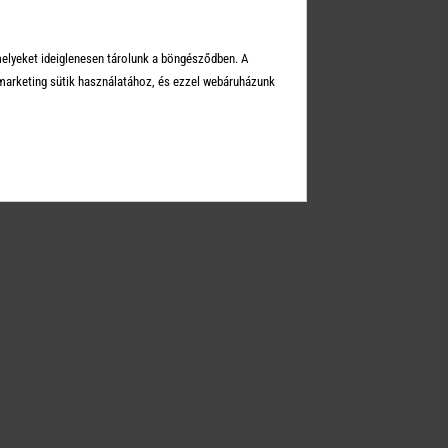
KEI
melyeket ideiglenesen tárolunk a böngésződben. A
arketing sütik használatához, és ezzel webáruházunk