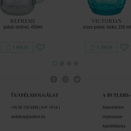
REFRESH
VICTORIAN
pohár tetővel, 450ml
vizes pohár, türkiz 250 ml
1 490 Ft
1 790 Ft
ÜGYFÉLSZOLGÁLAT
A BUTLERS
+36 30 726 9588 ( H-P: 10-16 )
Adatvédelem
webshop@butlers.hu
Impresszum
Ajándékkártya