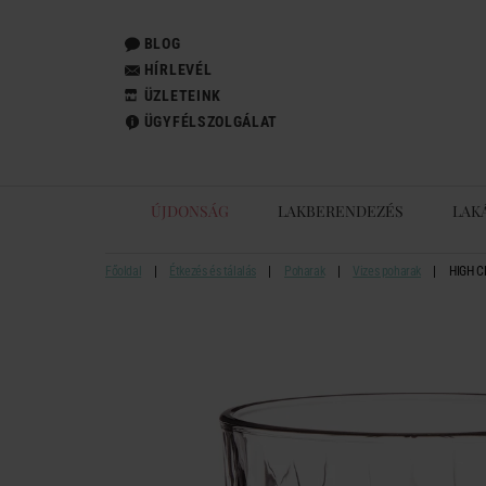
BLOG
HÍRLEVÉL
ÜZLETEINK
ÜGYFÉLSZOLGÁLAT
ÚJDONSÁG
LAKBERENDEZÉS
LAK
Főoldal
Étkezés és tálalás
Poharak
Vizes poharak
HIGH C