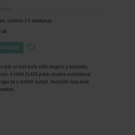
13701
en, szállítás 2-5 munkanap
2 db
a teszem
és már az első korty előtt megérzi a barázdás,
ízét. A HIGH CLASS pohár modern esztétikával
gja be a terített asztalt. Hozzáillő long drink
tunkban.