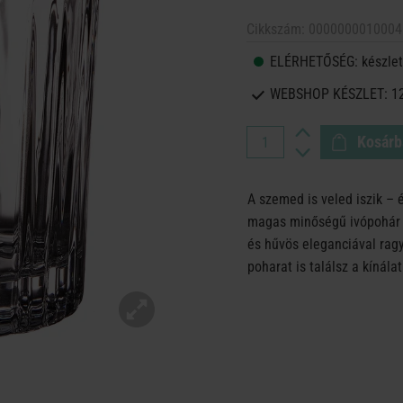
Cikkszám:
0000000010004
ELÉRHETŐSÉG:
készlet
WEBSHOP KÉSZLET:
1
Kosárb
A szemed is veled iszik – 
magas minőségű ivópohár 
és hűvös eleganciával ragyo
poharat is találsz a kínála