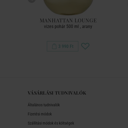
MANHATTAN LOUNGE
ml
vizes pohár 500 ml , arany
3 990 Ft
VÁSÁRLÁSI TUDNIVALÓK
Általános tudnivalók
Fizetési módok
Szállítási módok és költségek