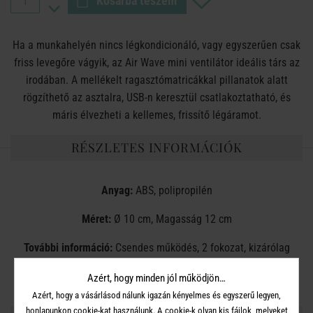
Kosárba teszem
Ha a munkahelyén nincs légkondicionáló, vagy egyszerűen csak
friss levegőre vágyik, az Air Wave mini ventilátor ideális társ az
irodában. A mellékelt ragasztómatricákkal pillanatok alatt
rögzíthető az asztalra, USB-n keresztül csatlakoztatható, és
máris élvezheti a kellemes, frissítő légáramot.
RÉSZLETES INFORMÁCIÓK
Anyag:
ABS, polipropilén
Méret:
Ø 10 cm, Magasság 12 cm
További információ:
Csendes működés, 2 fokozat, kizárólag
beltéri haszálatra, kábel hossz: 1,8 m, 5 V. 1,2 W
Azért, hogy minden jól működjön…
Azért, hogy a vásárlásod nálunk igazán kényelmes és egyszerű legyen,
honlapunkon cookie-kat használunk. A cookie-k olyan kis fájlok, melyeket