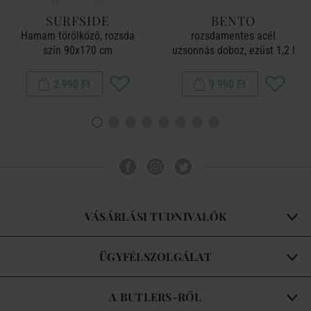
SURFSIDE
BENTO
Hamam törölköző, rozsda
rozsdamentes acél
szín 90x170 cm
uzsonnás doboz, ezüst 1,2 l
2 990 Ft
9 990 Ft
VÁSÁRLÁSI TUDNIVALÓK
ÜGYFÉLSZOLGÁLAT
A BUTLERS-RŐL