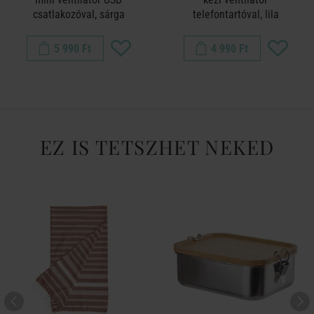
csatlakozóval, sárga
telefontartóval, lila
5 990 Ft
4 990 Ft
EZ IS TETSZHET NEKED