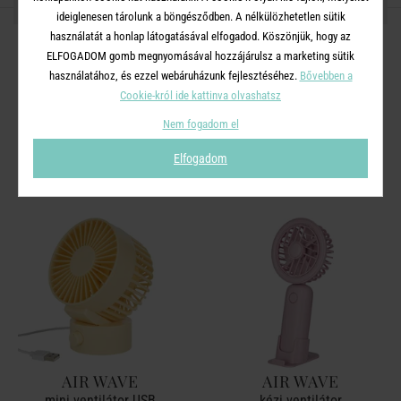
OSZD MEG MÁSOKKAL!
ideiglenesen tárolunk a böngésződben. A nélkülözhetetlen sütik
használatát a honlap látogatásával elfogadod. Köszönjük, hogy az
ELFOGADOM gomb megnyomásával hozzájárulsz a marketing sütik
használatához, és ezzel webáruházunk fejlesztéséhez.
Bővebben a
Cookie-król ide kattinva olvashatsz
A TERMÉKCSALÁD TOVÁBBI
Nem fogadom el
TERMÉKEI
Elfogadom
AIR WAVE
AIR WAVE
mini ventilátor USB
kézi ventilátor