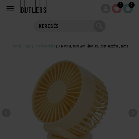
0
0
Főoldal
Nyár
Strandkellékek
AIR WAVE mini ventilátor USB csatlakozóval, sárga