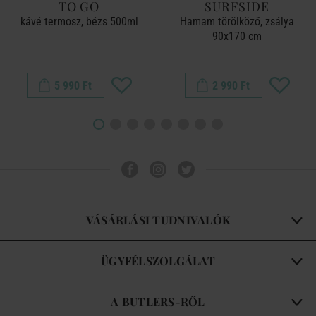
TO GO
SURFSIDE
kávé termosz, bézs 500ml
Hamam törölköző, zsálya
90x170 cm
5 990 Ft
2 990 Ft
VÁSÁRLÁSI TUDNIVALÓK
ÜGYFÉLSZOLGÁLAT
A BUTLERS-RŐL