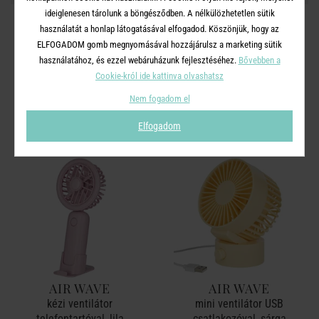
ideiglenesen tárolunk a böngésződben. A nélkülözhetetlen sütik
használatát a honlap látogatásával elfogadod. Köszönjük, hogy az
ELFOGADOM gomb megnyomásával hozzájárulsz a marketing sütik
használatához, és ezzel webáruházunk fejlesztéséhez.
Bővebben a
A TERMÉKCSALÁD TOVÁBBI
Cookie-król ide kattinva olvashatsz
TERMÉKEI
Nem fogadom el
Elfogadom
AIR WAVE
AIR WAVE
kézi ventilátor
mini ventilátor USB
telefontartóval, lila
csatlakozóval, sárga