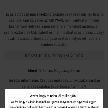
Ha az autódban nincs légkondícionáló vagy csak egy kis frissítő
szellőre vágysz, akkor az AIR WAVE mini ventilátor mindig
kéznél van! Helyezd a műszerfalra a mellékelt matricával,
csatlakoztasd az USB kábelt és már indulhat is az utazás... vagy
csak használd otthon a dolgozó asztalra helyezve! Többféle
színben kapható.
RÉSZLETES INFORMÁCIÓK
Méret:
Ø 10 cm, Magasság 12 cm
További információ:
Csendes működés, 2 fokozat, kizárólag
beltéri haszálatra, kábel hossz: 1,8 m, 5 V
Azért, hogy minden jól működjön…
Azért, hogy a vásárlásod nálunk igazán kényelmes és egyszerű legyen,
OSZD MEG MÁSOKKAL!
honlapunkon cookie-kat használunk. A cookie-k olyan kis fájlok, melyeket