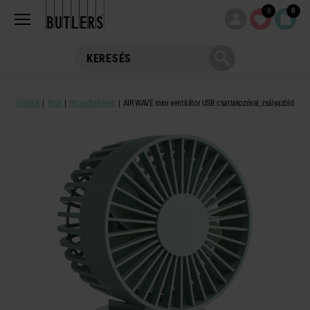
0
0
Főoldal
Nyár
Strandkellékek
AIR WAVE mini ventilátor USB csatlakozóval, zsályazöld