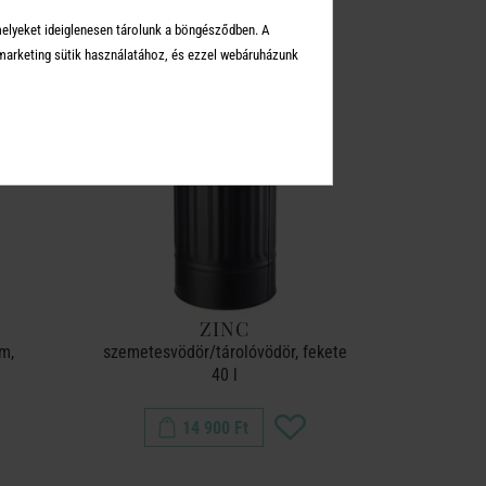
melyeket ideiglenesen tárolunk a böngésződben. A
-60%
arketing sütik használatához, és ezzel webáruházunk
ZINC
m,
szemetesvödör/tárolóvödör, fekete
40 l
14 900 Ft