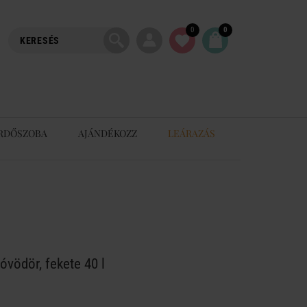
0
0
RDŐSZOBA
AJÁNDÉKOZZ
LEÁRAZÁS
vödör, fekete 40 l