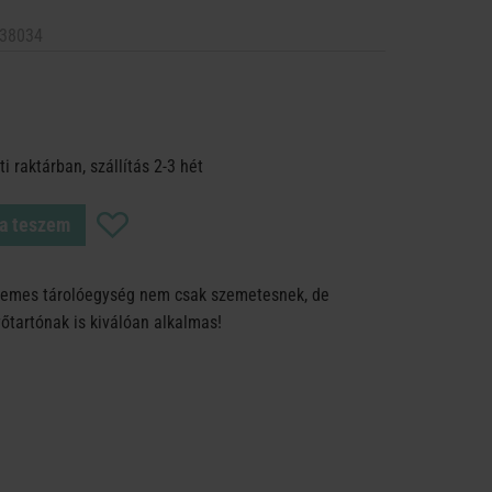
38034
i raktárban, szállítás 2-3 hét
a teszem
llemes tárolóegység nem csak szemetesnek, de
őtartónak is kiválóan alkalmas!