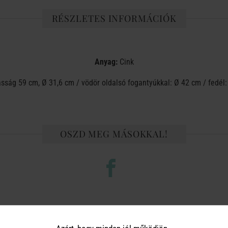
RÉSZLETES INFORMÁCIÓK
Anyag:
Cink
ság 59 cm, Ø 31,6 cm / vödör oldalsó fogantyúkkal: Ø 42 cm / fedél: 
OSZD MEG MÁSOKKAL!
TERMÉKCSALÁD TOVÁBBI TERMÉ