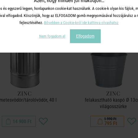
Azért, hogy minden jól működjön…
s és egyszerű legyen, honlapunkon cookie-kat használunk. A cookie-k olyan kis fájlok, 
tásával elfogadod. Köszönjük, hogy az ELFOGADOM gomb megnyomásával hozzájárulsz a m
fejlesztéséhez.
Bővebben a Cookie-król ide kattinva olvashatsz
Elfogadom
Nem fogadom el
ZINC
ZINC
metesvödör/tárolóvödör, 40 l
felakasztható kaspó Ø 13c
világosszürke
1 990 Ft
14 900 Ft
795 Ft