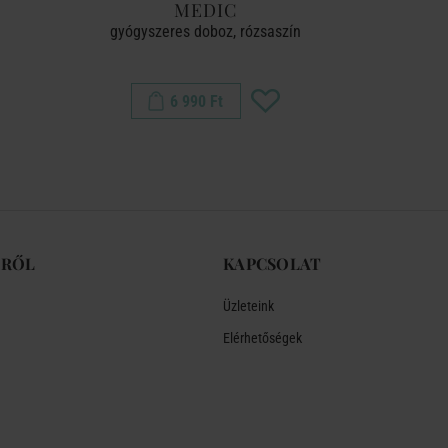
MEDIC
gyógyszeres doboz, rózsaszín
tárolódob
6 990 Ft
-RŐL
KAPCSOLAT
Üzleteink
Elérhetőségek