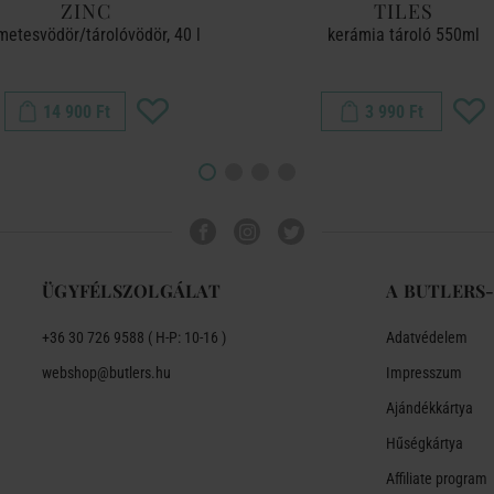
ZINC
TILES
metesvödör/tárolóvödör, 40 l
kerámia tároló 550ml
14 900 Ft
3 990 Ft
ÜGYFÉLSZOLGÁLAT
A BUTLERS
+36 30 726 9588 ( H-P: 10-16 )
Adatvédelem
webshop@butlers.hu
Impresszum
Ajándékkártya
Hűségkártya
Affiliate program