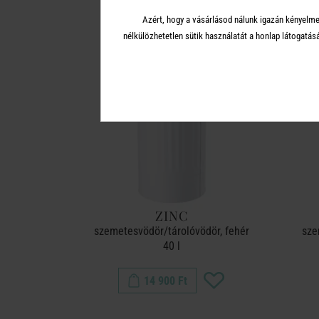
Azért, hogy a vásárlásod nálunk igazán kényelme
nélkülözhetetlen sütik használatát a honlap látoga
ZINC
szemetesvödör/tárolóvödör, fehér
sze
40 l
14 900 Ft