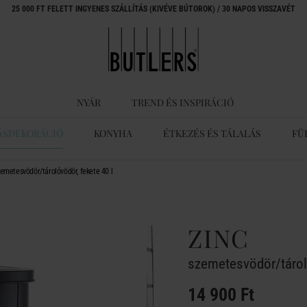
25 000 FT FELETT INGYENES SZÁLLÍTÁS (KIVÉVE BÚTOROK) / 30 NAPOS VISSZAVÉT
NYÁR
TREND ÉS INSPIRÁCIÓ
ÁSDEKORÁCIÓ
KONYHA
ÉTKEZÉS ÉS TÁLALÁS
FÜ
emetesvödör/tárolóvödör, fekete 40 l
ZINC
szemetesvödör/tároló
14 900 Ft