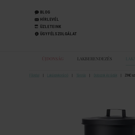
BLOG
HÍRLEVÉL
ÜZLETEINK
ÜGYFÉLSZOLGÁLAT
ÚJDONSÁG
LAKBERENDEZÉS
LAK
Főoldal
Lakásdekoráció
Tárolás
Dobozok és ládák
ZINC sz