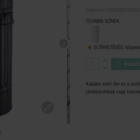
Cikkszám:
0000000010003
TOVÁBBI SZÍNEK:
ELÉRHETŐSÉG:
központ
Kosárb
Kukába vele! Ám ez a sze
játéktárolónak vagy eserny