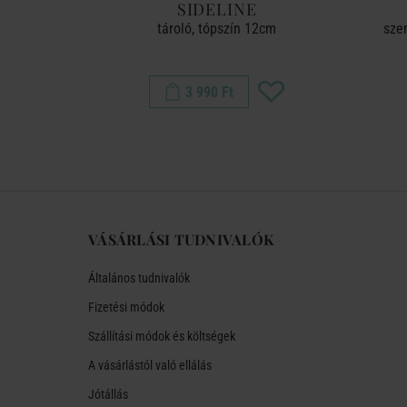
SIDELINE
, orvos
tároló, tópszín 12cm
sze
3 990 Ft
VÁSÁRLÁSI TUDNIVALÓK
Általános tudnivalók
Fizetési módok
Szállítási módok és költségek
A vásárlástól való ellálás
Jótállás