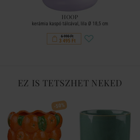
HOOP
kerámia kaspó tálcával, lila Ø 18,5 cm
6 990 Ft
3 495 Ft
EZ IS TETSZHET NEKED
-50%