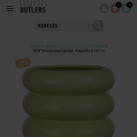
0
0
Főoldal
Lakásdekoráció
Vázák és kaspók
Kaspók
HOOP kerámia kaspó tálcával, világoszöld Ø 18,5 cm
-50%