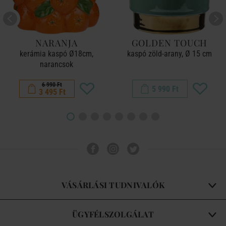
NARANJA
GOLDEN TOUCH
kerámia kaspó Ø18cm,
kaspó zöld-arany, Ø 15 cm
narancsok
6 990 Ft
5 990 Ft
3 495 Ft
VÁSÁRLÁSI TUDNIVALÓK
ÜGYFÉLSZOLGÁLAT