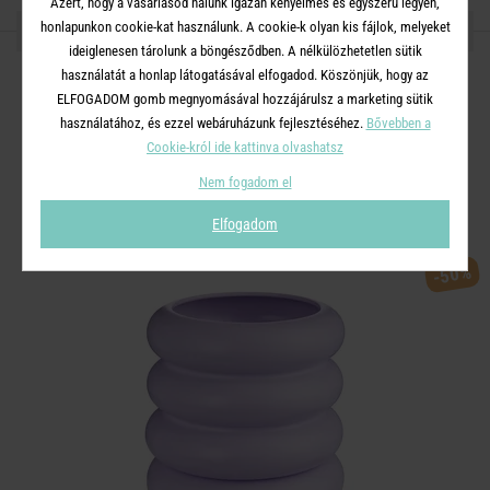
Azért, hogy a vásárlásod nálunk igazán kényelmes és egyszerű legyen,
OSZD MEG MÁSOKKAL!
honlapunkon cookie-kat használunk. A cookie-k olyan kis fájlok, melyeket
ideiglenesen tárolunk a böngésződben. A nélkülözhetetlen sütik
használatát a honlap látogatásával elfogadod. Köszönjük, hogy az
ELFOGADOM gomb megnyomásával hozzájárulsz a marketing sütik
használatához, és ezzel webáruházunk fejlesztéséhez.
Bővebben a
Cookie-król ide kattinva olvashatsz
A TERMÉKCSALÁD TOVÁBBI
Nem fogadom el
TERMÉKEI
Elfogadom
-50%