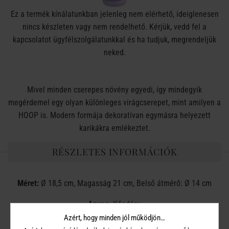
Ez a termék kínálatunkban jelenleg nem elérhető, ideiglenesen
nincs készleten vagy nem rendelhető. Kérjük, vedd fel a
kapcsolatot ügyfélszolgálatunkkal és ha tudjuk, megrendeljük
neked.
Mivel minden cserepes növény egyedi, így mindegyik
megérdemel egy olyan különleges virágcserepet, mint amilyen a
HOOP is. Modern formája dekoratívan egymásra helyezett
karikákra emlékeztet.
RÉSZLETES INFORMÁCIÓK
Méret:
Ø 18,5 cm, Magasság 21 cm, Belső átmérő: Ø 14 cm
Anyag:
Kőedény
Azért, hogy minden jól működjön…