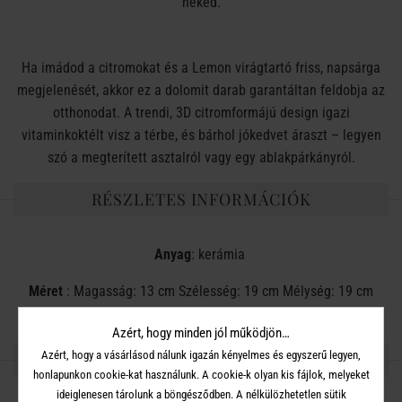
neked.
Ha imádod a citromokat és a Lemon virágtartó friss, napsárga
megjelenését, akkor ez a dolomit darab garantáltan feldobja az
otthonodat. A trendi, 3D citromformájú design igazi
vitaminkoktélt visz a térbe, és bárhol jókedvet áraszt – legyen
szó a megterített asztalról vagy egy ablakpárkányról.
RÉSZLETES INFORMÁCIÓK
Anyag
: kerámia
Méret
: Magasság: 13 cm Szélesség: 19 cm Mélység: 19 cm
Azért, hogy minden jól működjön…
Azért, hogy a vásárlásod nálunk igazán kényelmes és egyszerű legyen,
OSZD MEG MÁSOKKAL!
honlapunkon cookie-kat használunk. A cookie-k olyan kis fájlok, melyeket
ideiglenesen tárolunk a böngésződben. A nélkülözhetetlen sütik