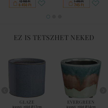
12 900 Ft
1 490 Ft
6 450 Ft
745 Ft
EZ IS TETSZHET NEKED
GLAZE
EVERGREEN
kaspó, zöld Ø17cm
kaspó, zöld Ø14cm