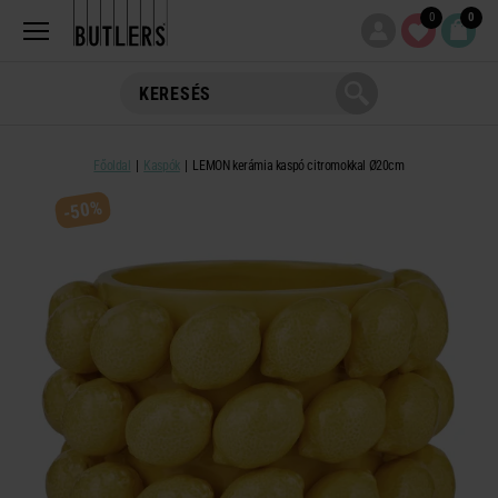
0
0
Főoldal
Kaspók
LEMON kerámia kaspó citromokkal Ø20cm
-50%