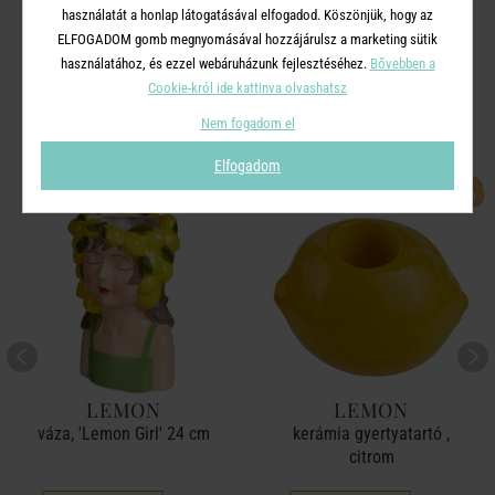
használatát a honlap látogatásával elfogadod. Köszönjük, hogy az
ELFOGADOM gomb megnyomásával hozzájárulsz a marketing sütik
használatához, és ezzel webáruházunk fejlesztéséhez.
Bővebben a
A TERMÉKCSALÁD TOVÁBBI
Cookie-król ide kattinva olvashatsz
TERMÉKEI
Nem fogadom el
Elfogadom
-50%
-50%
LEMON
LEMON
váza, 'Lemon Girl' 24 cm
kerámia gyertyatartó ,
citrom