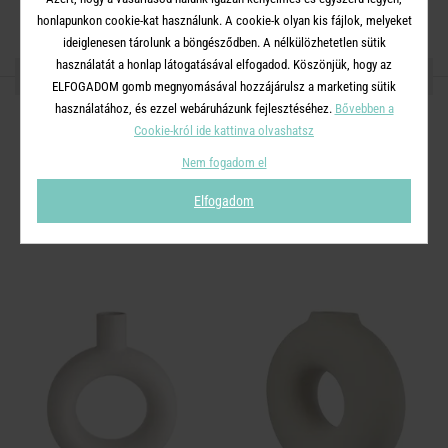
honlapunkon cookie-kat használunk. A cookie-k olyan kis fájlok, melyeket
ideiglenesen tárolunk a böngésződben. A nélkülözhetetlen sütik
használatát a honlap látogatásával elfogadod. Köszönjük, hogy az
OSZD MEG MÁSOKKAL!
ELFOGADOM gomb megnyomásával hozzájárulsz a marketing sütik
használatához, és ezzel webáruházunk fejlesztéséhez.
Bővebben a
Cookie-król ide kattinva olvashatsz
Nem fogadom el
A TERMÉKCSALÁD TOVÁBBI
Elfogadom
TERMÉKEI