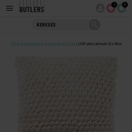
0
0
Főoldal
Lakásdekoráció
Lakástextil
Párnák
LOOP párna, krémszín 50 x 50cm