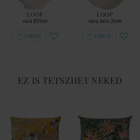
LOOP
LOOP
váza Ø25cm
váza, bézs 26cm
7 990 Ft
9 990 Ft
EZ IS TETSZHET NEKED