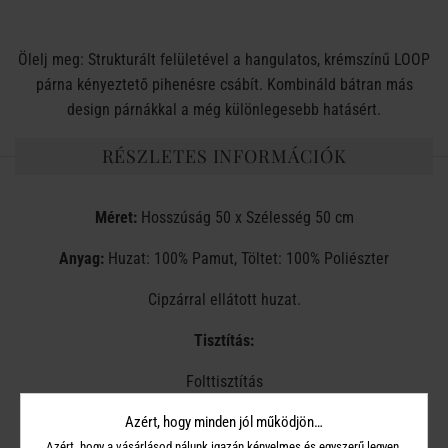
Ölelj meg: Strukturált felületével a hangulatos, krémszínű LOOP
párna kényeztető pihenésre csábít. Kombináld bátran más
design párnákkal a még különlegesebb hatásért.
RÉSZLETES INFORMÁCIÓK
Méret:
Hosszúság 50 x Szélesség 50 cm
Anyag:
Huzat: 100% Pamut, Töltet: 100% Poliészter
Cipzárral ellátott huzat.
Tisztítás:
Folttisztítás
Azért, hogy minden jól működjön…
Nem mosható. Nem fehéríthető. Szárítógépben nem szárítható.
Nem vasalható. Vegytisztítás nem javasolt.
Azért, hogy a vásárlásod nálunk igazán kényelmes és egyszerű legyen,