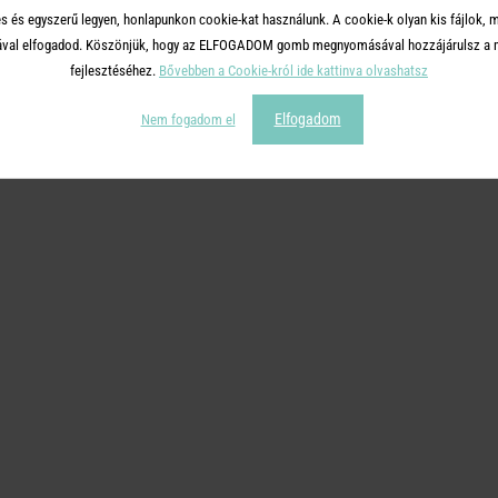
s és egyszerű legyen, honlapunkon cookie-kat használunk. A cookie-k olyan kis fájlok, 
tásával elfogadod. Köszönjük, hogy az ELFOGADOM gomb megnyomásával hozzájárulsz a m
fejlesztéséhez.
Bővebben a Cookie-król ide kattinva olvashatsz
Elfogadom
Nem fogadom el