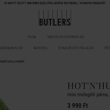
25 000 FT FELETT INGYENES SZÁLLÍTÁS (KIVÉVE BÚTOROK) / 30 NAPOS VISSZAVÉT
NYÁR
TREND ÉS INSPIRÁCIÓ
ÁSDEKORÁCIÓ
KONYHA
ÉTKEZÉS ÉS TÁLALÁS
FÜ
legítő párna, avokádó
HOT'N'H
mini melegítő párna
3 990 Ft