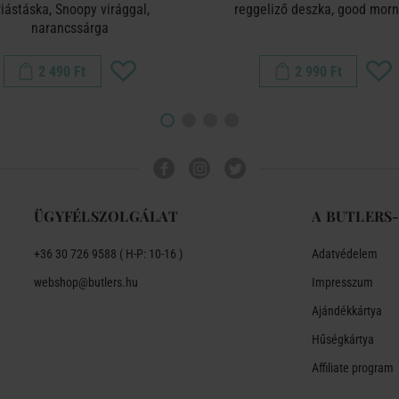
riástáska, Snoopy virággal,
reggeliző deszka, good morn
narancssárga
2 490 Ft
2 990 Ft
ÜGYFÉLSZOLGÁLAT
A BUTLERS
+36 30 726 9588 ( H-P: 10-16 )
Adatvédelem
webshop@butlers.hu
Impresszum
Ajándékkártya
Hűségkártya
Affiliate program