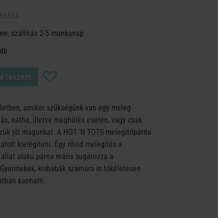
06554
en, szállítás 2-5 munkanap
 db
a teszem
 életben, amikor szükségünk van egy meleg
ás, nátha, illetve meghűlés esetén, vagy csak
zük jól magunkat. A HOT 'N TOTS melegítőpárna
atott kielégíteni. Egy rövid melegítés a
 állat alakú párna máris sugározza a
Gyermekek, kisbabák számára is tökéletesen
atban kapható.