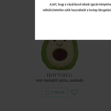
Azért, hogy a vásárlásod nálunk igazán kényelme
nélkülözhetetlen sütik használatát a honlap látoga
HOT'N'HUG
mini melegítő párna, avokádó
3 990 Ft