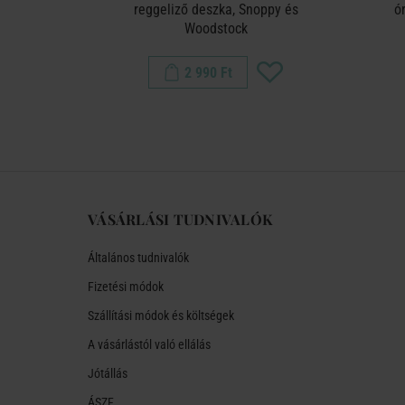
cm
reggeliző deszka, Snoppy és
ó
Woodstock
2 990 Ft
VÁSÁRLÁSI TUDNIVALÓK
Általános tudnivalók
Fizetési módok
Szállítási módok és költségek
A vásárlástól való ellálás
Jótállás
ÁSZF