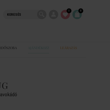
0
0
RDŐSZOBA
AJÁNDÉKOZZ
LEÁRAZÁS
UG
, avokádó