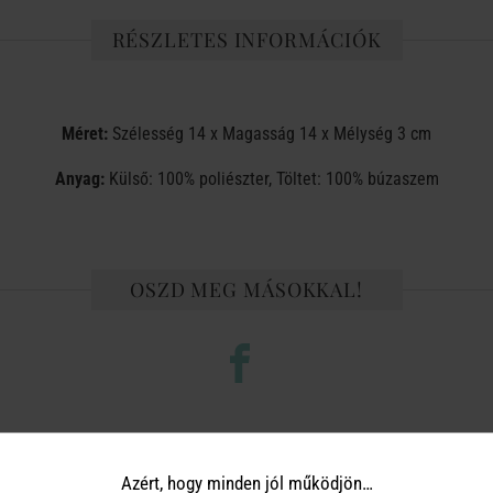
RÉSZLETES INFORMÁCIÓK
Méret:
Szélesség 14 x Magasság 14 x Mélység 3 cm
Anyag:
Külső: 100% poliészter, Töltet: 100% búzaszem
OSZD MEG MÁSOKKAL!
TERMÉKCSALÁD TOVÁBBI TERMÉ
Azért, hogy minden jól működjön…