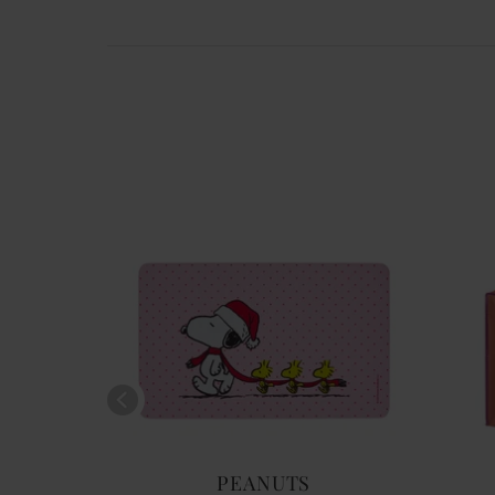
S
PEANUTS