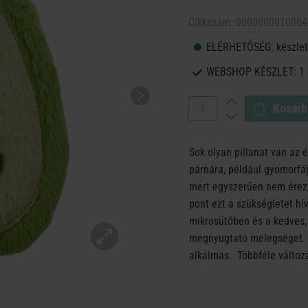
Cikkszám:
0000000010004
ELÉRHETŐSÉG:
készlet
WEBSHOP KÉSZLET:
1
Kosárb
Sok olyan pillanat van az
párnára, például gyomorfáj
mert egyszerűen nem érez
pont ezt a szükségletet hív
mikrosütőben és a kedves,
megnyugtató melegséget. 
alkalmas. Többféle változ