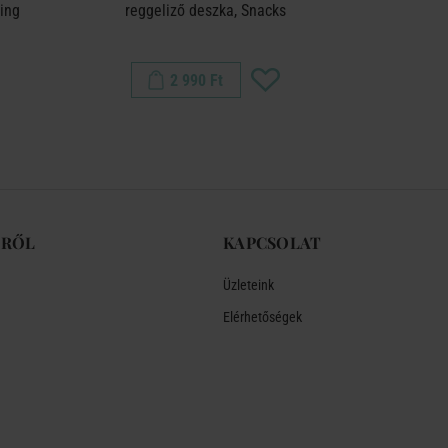
ing
reggeliző deszka, Snacks
plüss
2 990 Ft
-RŐL
KAPCSOLAT
Üzleteink
Elérhetőségek