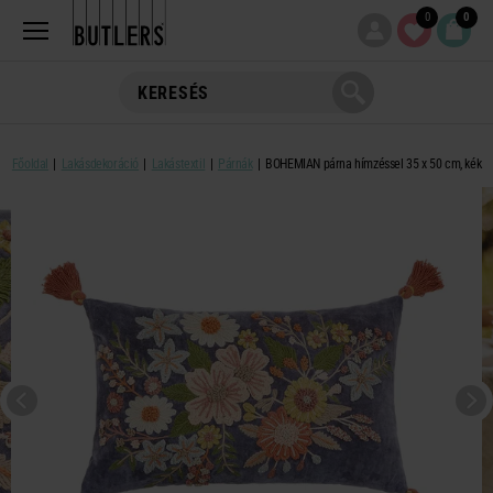
0
0
Főoldal
Lakásdekoráció
Lakástextil
Párnák
BOHEMIAN párna hímzéssel 35 x 50 cm, kék