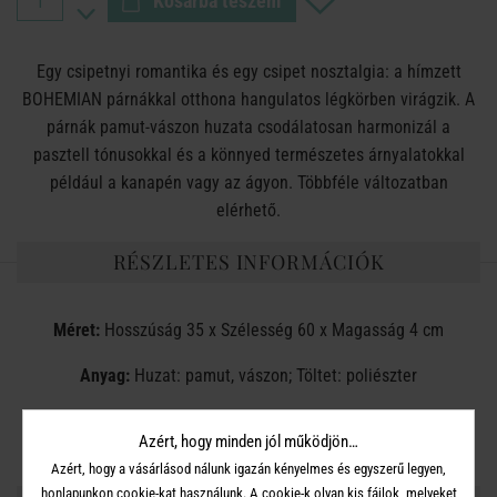
Kosárba teszem
Egy csipetnyi romantika és egy csipet nosztalgia: a hímzett
BOHEMIAN párnákkal otthona hangulatos légkörben virágzik. A
párnák pamut-vászon huzata csodálatosan harmonizál a
pasztell tónusokkal és a könnyed természetes árnyalatokkal
például a kanapén vagy az ágyon. Többféle változatban
elérhető.
RÉSZLETES INFORMÁCIÓK
Méret:
Hosszúság 35 x Szélesség 60 x Magasság 4 cm
Anyag:
Huzat: pamut, vászon; Töltet: poliészter
A huzat cipzárral van ellátva, levehető.
Azért, hogy minden jól működjön…
Azért, hogy a vásárlásod nálunk igazán kényelmes és egyszerű legyen,
honlapunkon cookie-kat használunk. A cookie-k olyan kis fájlok, melyeket