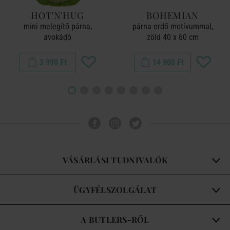
HOT'N'HUG
BOHEMIAN
mini melegítő párna,
párna erdő motívummal,
avokádó
zöld 40 x 60 cm
3 990 Ft
14 900 Ft
VÁSÁRLÁSI TUDNIVALÓK
ÜGYFÉLSZOLGÁLAT
A BUTLERS-RŐL