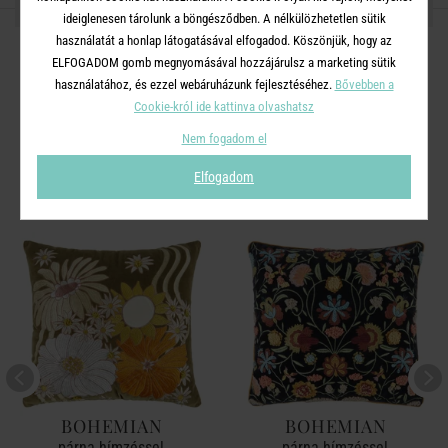
OSZD MEG MÁSOKKAL!
ideiglenesen tárolunk a böngésződben. A nélkülözhetetlen sütik
használatát a honlap látogatásával elfogadod. Köszönjük, hogy az
ELFOGADOM gomb megnyomásával hozzájárulsz a marketing sütik
használatához, és ezzel webáruházunk fejlesztéséhez.
Bővebben a
Cookie-król ide kattinva olvashatsz
A TERMÉKCSALÁD TOVÁBBI
Nem fogadom el
TERMÉKEI
Elfogadom
BOHEMIAN
BOHEMIAN
párna hímzéssel,
párna hímzéssel,