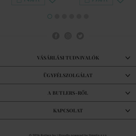
VÁSÁRLÁSI TUDNIVALÓK
ÜGYFÉLSZOLGÁLAT
A BUTLERS-RŐL
KAPCSOLAT
© 2026
Butlers.hu
| Proudly powered by
Simplia s.r.o.