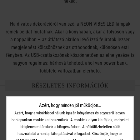
neked.
Ha divatos dekorációról van szó, a NEON VIBES LED lámpák
remek példát mutatnak. Akár a konyhában, akár a folyosón vagy
a nappaliban – az átlátszó akrilon lévő izzó feliratok lezser
megjelenést kölcsönöznek az otthonodnak, különösen esti
fényben. Az USB-csatlakozónak köszönhetően az elhelyezése is
nagyon rugalmas: bárhová teheted, ahol van power bank.
Többféle változatban elérhető.
RÉSZLETES INFORMÁCIÓK
Méret:
Szélesség 33 x Mélység 0,7 x Magasság 18,7 cm
Azért, hogy minden jól működjön…
Azért, hogy a vásárlásod nálunk igazán kényelmes és egyszerű legyen,
Anyag:
Akril
honlapunkon cookie-kat használunk. A cookie-k olyan kis fájlok, melyeket
ideiglenesen tárolunk a böngésződben. A nélkülözhetetlen sütik
Égő típusa:
Neon
használatát a honlap látogatásával elfogadod. Köszönjük, hogy az