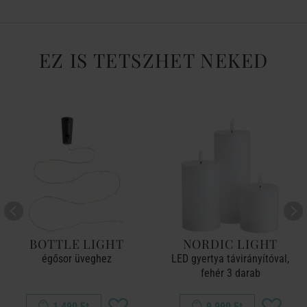
EZ IS TETSZHET NEKED
BOTTLE LIGHT
NORDIC LIGHT
égősor üveghez
LED gyertya távirányítóval,
fehér 3 darab
1 490 Ft
9 990 Ft