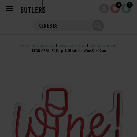
0
0
Főoldal
Lakásdekoráció
Dekorációs világítás
Dekorációs lámpák
NEON VIBES LED lámpa USB kábellel, Wine 33 x 19cm