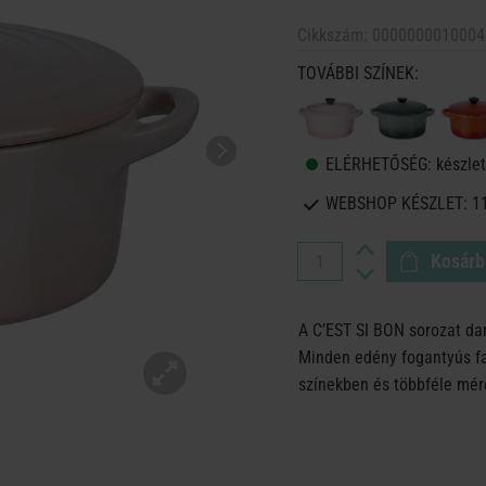
Cikkszám:
0000000010004
TOVÁBBI SZÍNEK:
ELÉRHETŐSÉG:
készlet
WEBSHOP KÉSZLET:
1
Kosárb
A C’EST SI BON sorozat da
Minden edény fogantyús fa
színekben és többféle mére