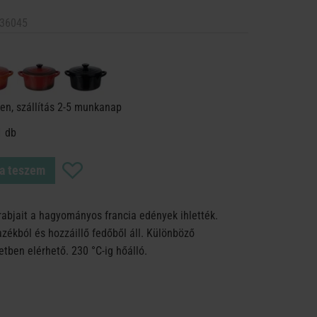
36045
en, szállítás 2-5 munkanap
1 db
a teszem
rabjait a hagyományos francia edények ihlették.
zékból és hozzáillő fedőből áll. Különböző
tben elérhető. 230 °C-ig hőálló.