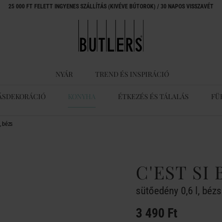
25 000 FT FELETT INGYENES SZÁLLÍTÁS (KIVÉVE BÚTOROK) / 30 NAPOS VISSZAVÉT
NYÁR
TREND ÉS INSPIRÁCIÓ
ÁSDEKORÁCIÓ
KONYHA
ÉTKEZÉS ÉS TÁLALÁS
FÜ
, bézs
C'EST SI
sütőedény 0,6 l, bézs
3 490 Ft