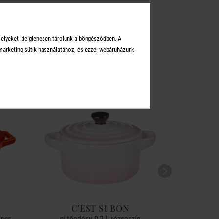
melyeket ideiglenesen tárolunk a böngésződben. A
KEI
arketing sütik használatához, és ezzel webáruházunk
C'EST SI BON
C
ancs
sütőedény 0,2 l, rózsaszín
mini