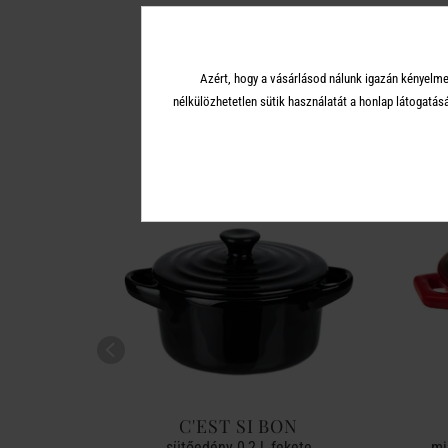
Azért, hogy a vásárlásod nálunk igazán kényelme
A 
nélkülözhetetlen sütik használatát a honlap látoga
ON
C'EST SI BON
saszín
sütőedény 0,2 l, fekete
mi