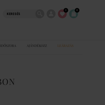
0
0
RDŐSZOBA
AJÁNDÉKOZZ
LEÁRAZÁS
 BON