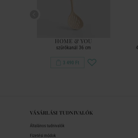
D
HOME & YOU
szűrőkanál 36 cm
4
3 490 Ft
VÁSÁRLÁSI TUDNIVALÓK
Általános tudnivalók
Fizetési módok