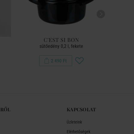
C'EST SI BON
S
sütőedény 0,2 l, fekete
mi
2 490 Ft
-RŐL
KAPCSOLAT
Üzleteink
Elérhetőségek