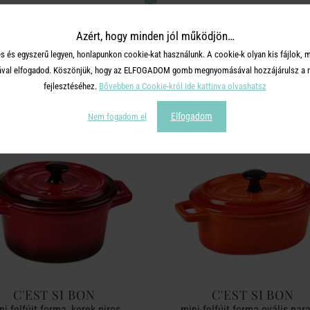
Azért, hogy minden jól működjön…
s és egyszerű legyen, honlapunkon cookie-kat használunk. A cookie-k olyan kis fájlok, 
TERMÉKCSALÁD TOVÁBBI TERMÉ
tásával elfogadod. Köszönjük, hogy az ELFOGADOM gomb megnyomásával hozzájárulsz a m
fejlesztéséhez.
Bővebben a Cookie-król ide kattinva olvashatsz
Elfogadom
Nem fogadom el
C'EST SI BON
C'EST SI BON
ni felfújt forma, kerek piros
mini-felfújt forma ovális nar