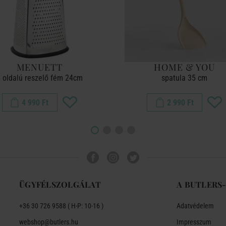
MENUETT
HOME & YOU
 oldalú reszelő fém 24cm
spatula 35 cm
4 990 Ft
2 990 Ft
ÜGYFÉLSZOLGÁLAT
A BUTLERS
+36 30 726 9588 ( H-P: 10-16 )
Adatvédelem
webshop@butlers.hu
Impresszum