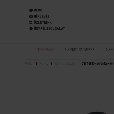
BLOG
HÍRLEVÉL
ÜZLETEINK
ÜGYFÉLSZOLGÁLAT
ÚJDONSÁG
LAKBERENDEZÉS
LAK
Főoldal
Konyha
Konyhai eszközök
C'EST SI BON sütőedény 0,6 l