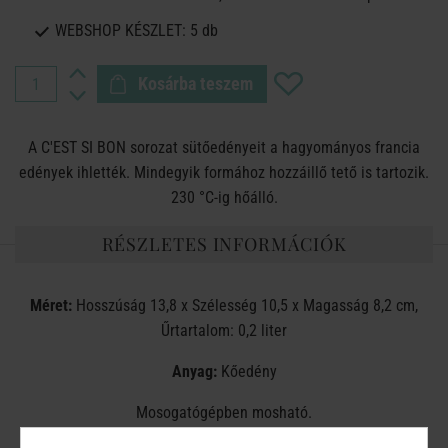
WEBSHOP KÉSZLET:
5 db
Kosárba teszem
A C'EST SI BON sorozat sütőedényeit a hagyományos francia
edények ihlették. Mindegyik formához hozzáillő tető is tartozik.
230 °C-ig hőálló.
RÉSZLETES INFORMÁCIÓK
Méret:
Hosszúság 13,8 x Szélesség 10,5 x Magasság 8,2 cm,
Űrtartalom: 0,2 liter
Anyag:
Kőedény
Mosogatógépben mosható.