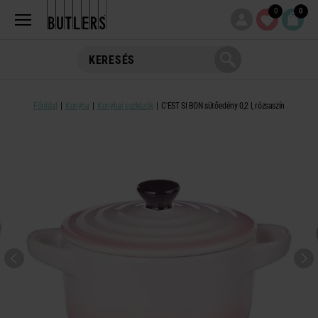
0
0
Főoldal
Konyha
Konyhai eszközök
C'EST SI BON sütőedény 0,2 l, rózsaszín