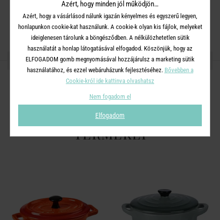
Mikrohullámú sütőben használható.
Azért, hogy minden jól működjön…
Azért, hogy a vásárlásod nálunk igazán kényelmes és egyszerű legyen,
Max 230°C-ig hőálló.
honlapunkon cookie-kat használunk. A cookie-k olyan kis fájlok, melyeket
ideiglenesen tárolunk a böngésződben. A nélkülözhetetlen sütik
használatát a honlap látogatásával elfogadod. Köszönjük, hogy az
OSZD MEG MÁSOKKAL!
ELFOGADOM gomb megnyomásával hozzájárulsz a marketing sütik
használatához, és ezzel webáruházunk fejlesztéséhez.
Bővebben a
Cookie-król ide kattinva olvashatsz
Nem fogadom el
A TERMÉKCSALÁD TOVÁBBI
Elfogadom
TERMÉKEI