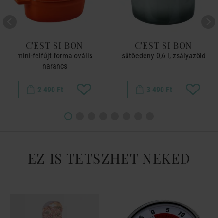
C'EST SI BON
C'EST SI BON
mini-felfújt forma ovális
sütőedény 0,6 l, zsályazöld
narancs
2 490 Ft
3 490 Ft
EZ IS TETSZHET NEKED