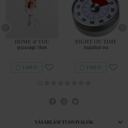
HOME & YOU
RIGHT ON TIME
pizzavágó 18cm
tojásfőző óra
3 490 Ft
3 990 Ft
VÁSÁRLÁSI TUDNIVALÓK