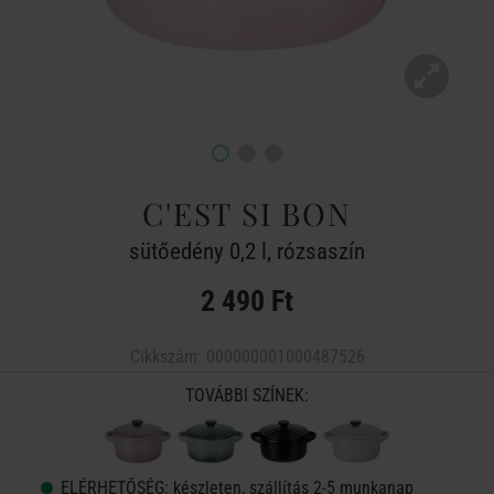
C'EST SI BON
sütőedény 0,2 l, rózsaszín
2 490 Ft
Cikkszám:
000000001000487526
TOVÁBBI SZÍNEK:
ELÉRHETŐSÉG:
készleten, szállítás 2-5 munkanap