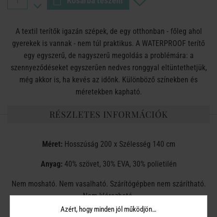
Kosárba teszem
A textil terítők igazán szépek, de egy otthonban - főleg ahol
gyerekek is vannak - nem túl praktikus. A WATERPROOF terítő
egy egyszerű, de nagyszerű megoldás a problémára: a
szennyeződéseket egyszerűen nedves ronggyal eltüntethetjük,
még akkor is, ha kevés az időnk. Különböző színekben és
méretekben kapható.
RÉSZLETES INFORMÁCIÓK
Méret:
Hosszúság 200 x Szélesség 140 cm
Anyag:
40% szövet, 30% EVA, 30% polietilén
Nem mosható. Nem vasalható. Szárítógépben nem szárítható.
Nem klórozható.
Azért, hogy minden jól működjön…