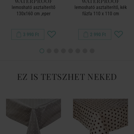
WATERPROOF
WATERPROOF
lemosható asztalterítő
lemosható asztalterítő, kék
130x160 cm ,eper
fűzfa 110 x 110 cm
3 990 Ft
2 990 Ft
EZ IS TETSZHET NEKED