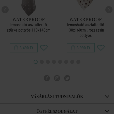
WATERPROOF
WATERPROOF
lemosható asztalterítő,
lemosható asztalterítő
szürke pöttyös 110x140cm
130x160cm , rózsazsín
pöttyös
3 490 Ft
3 990 Ft
VÁSÁRLÁSI TUDNIVALÓK
ÜGYFÉLSZOLGÁLAT