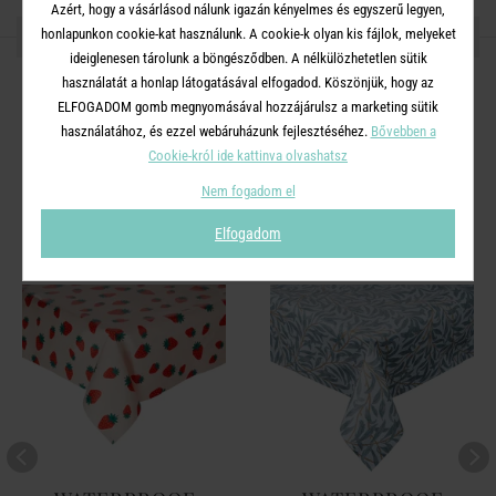
Azért, hogy a vásárlásod nálunk igazán kényelmes és egyszerű legyen,
OSZD MEG MÁSOKKAL!
honlapunkon cookie-kat használunk. A cookie-k olyan kis fájlok, melyeket
ideiglenesen tárolunk a böngésződben. A nélkülözhetetlen sütik
használatát a honlap látogatásával elfogadod. Köszönjük, hogy az
ELFOGADOM gomb megnyomásával hozzájárulsz a marketing sütik
használatához, és ezzel webáruházunk fejlesztéséhez.
Bővebben a
Cookie-król ide kattinva olvashatsz
A TERMÉKCSALÁD TOVÁBBI
TERMÉKEI
Nem fogadom el
Elfogadom