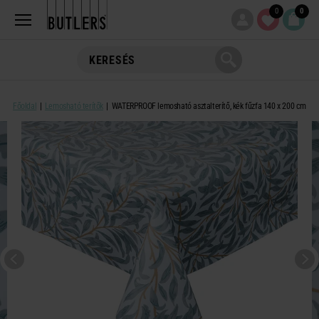
0
0
Főoldal
Lemosható terítők
WATERPROOF lemosható asztalterítő, kék fűzfa 140 x 200 cm