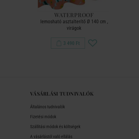
OF
WATERPROOF
 ø140cm,
lemosható asztalterítő Ø 140 cm ,
ös
virágok
3 490 Ft
VÁSÁRLÁSI TUDNIVALÓK
Általános tudnivalók
Fizetési módok
Szállítási módok és költségek
A vásárlástól való ellálás