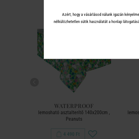
A 
Azért, hogy a vásárlásod nálunk igazán kényelme
nélkülözhetetlen sütik használatát a honlap látoga
OF
WATERPROOF
110x110cm ,
lemosható asztalterítő 140x200cm ,
lemos
Peanuts
4 490 Ft