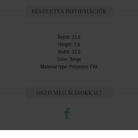
RÉSZLETES INFORMÁCIÓK
Depth: 23.0
Height: 7.0
Width: 33.0
Color: Beige
Material type: Polyester, EVA
OSZD MEG MÁSOKKAL!