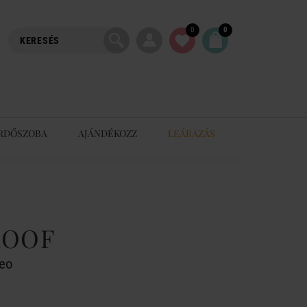
0
0
RDŐSZOBA
AJÁNDÉKOZZ
LEÁRAZÁS
ROOF
Leo