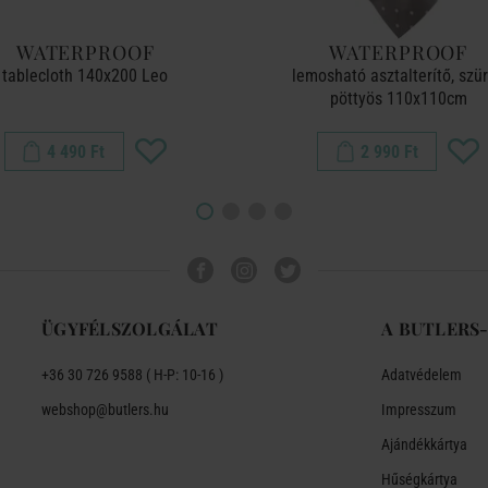
WATERPROOF
WATERPROOF
tablecloth 140x200 Leo
lemosható asztalterítő, szü
pöttyös 110x110cm
4 490 Ft
2 990 Ft
ÜGYFÉLSZOLGÁLAT
A BUTLERS
+36 30 726 9588 ( H-P: 10-16 )
Adatvédelem
webshop@butlers.hu
Impresszum
Ajándékkártya
Hűségkártya