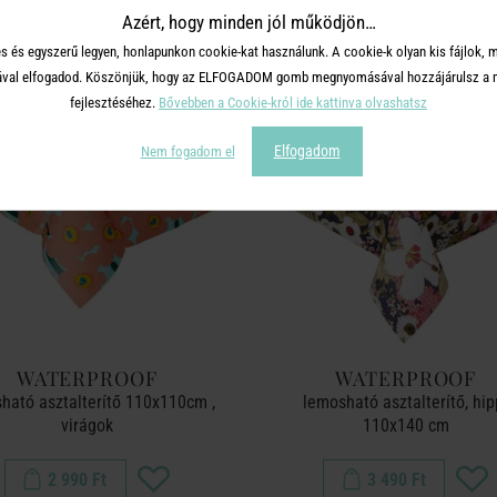
TERMÉKCSALÁD TOVÁBBI TERMÉ
Azért, hogy minden jól működjön…
s és egyszerű legyen, honlapunkon cookie-kat használunk. A cookie-k olyan kis fájlok, 
tásával elfogadod. Köszönjük, hogy az ELFOGADOM gomb megnyomásával hozzájárulsz a m
fejlesztéséhez.
Bővebben a Cookie-król ide kattinva olvashatsz
Elfogadom
Nem fogadom el
WATERPROOF
WATERPROOF
ható asztalterítő 110x110cm ,
lemosható asztalterítő, hip
virágok
110x140 cm
2 990 Ft
3 490 Ft