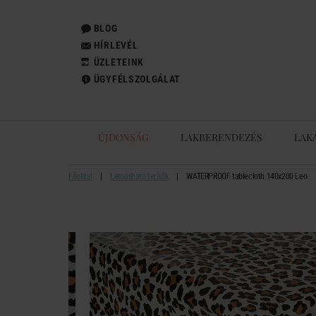
BLOG
HÍRLEVÉL
ÜZLETEINK
ÜGYFÉLSZOLGÁLAT
ÚJDONSÁG
LAKBERENDEZÉS
LAK
Főoldal
Lemosható terítők
WATERPROOF tablecloth 140x200 Leo