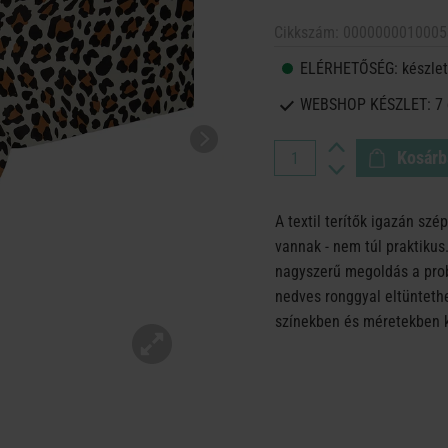
Cikkszám:
0000000010005
ELÉRHETŐSÉG:
készlet
WEBSHOP KÉSZLET:
7
Kosárb
A textil terítők igazán szé
vannak - nem túl praktiku
nagyszerű megoldás a pro
nedves ronggyal eltüntethe
színekben és méretekben 