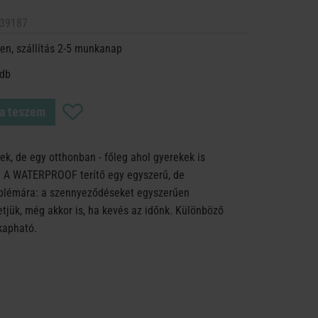
39187
en, szállítás 2-5 munkanap
 db
a teszem
pek, de egy otthonban - főleg ahol gyerekek is
s. A WATERPROOF terítő egy egyszerű, de
blémára: a szennyeződéseket egyszerűen
tjük, még akkor is, ha kevés az időnk. Különböző
kapható.