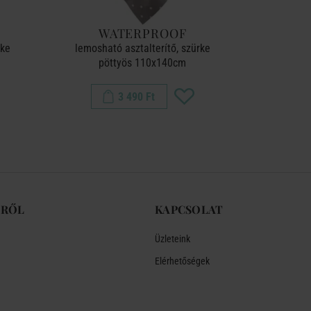
WATERPROOF
W
rke
lemosható asztalterítő, szürke
lemosha
pöttyös 110x140cm
3 490 Ft
-RŐL
KAPCSOLAT
Üzleteink
Elérhetőségek