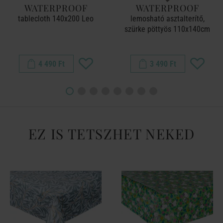
WATERPROOF
WATERPROOF
tablecloth 140x200 Leo
lemosható asztalterítő,
szürke pöttyös 110x140cm
4 490 Ft
3 490 Ft
EZ IS TETSZHET NEKED