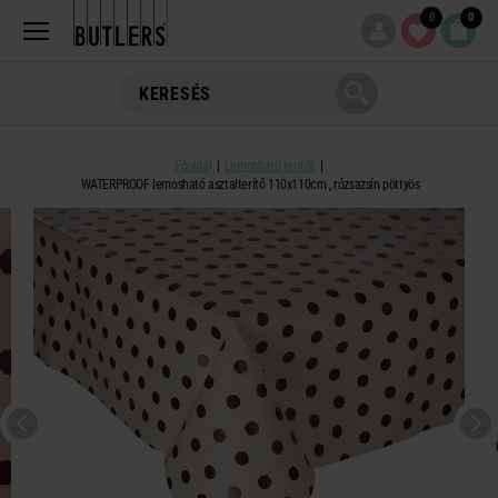
0
0
Főoldal
Lemosható terítők
WATERPROOF lemosható asztalterítő 110x110cm , rózsazsín pöttyös