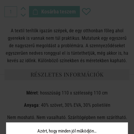
Kosárba teszem
A textil terítők igazán szépek, de egy otthonban főleg ahol
gyerekek is vannak nem túl praktikus. Mutatunk egy egyszerű
de nagyszerű megoldást a problémára. A szennyeződéseket
egyszerűen nedves ronggyal el is tüntethetjük, még akkor is, ha
kevés az időnk. Különböző színekben és méretekben kapható.
RÉSZLETES INFORMÁCIÓK
Méret
:
hosszúság 110 x szélesség 110 cm
Anyaga
: 40% szövet, 30% EVA, 30% polietilén
Nem mosható. Nem vasalható. Szárítógépben nem szárítható.
Nem klórozható.
Azért, hogy minden jól működjön…