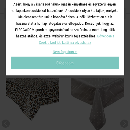
Azért, hogy a vásárlásod nálunk igazán kényelmes és egyszerű legyen,
honlapunkon cookie-kat használunk. A cookie-k olyan kis fájlok, melyeket
OSZD MEG MÁSOKKAL!
ideiglenesen tárolunk a böngésződben. A nélkülözhetetlen sütik
használatát a honlap látogatásával elfogadod. Köszönjük, hogy az
ELFOGADOM gomb megnyomásával hozzájárulsz a marketing sütik
használatához, és ezzel webáruházunk fejlesztéséhez.
Bővebben a
Cookie-król ide kattinva olvashatsz
A TERMÉKCSALÁD TOVÁBBI
Nem fogadom el
TERMÉKEI
Elfogadom