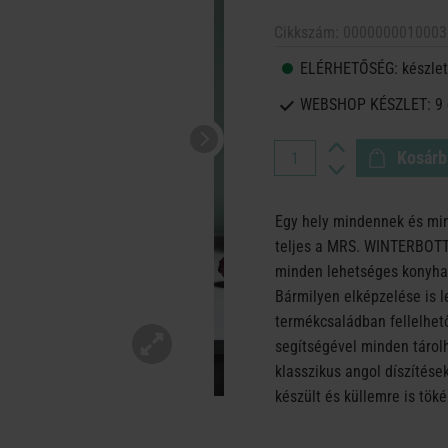
Cikkszám:
0000000010003
ELÉRHETŐSÉG:
készlet
WEBSHOP KÉSZLET:
9
Kosárb
Egy hely mindennek és mi
teljes a MRS. WINTERBOTT
minden lehetséges konyhai
Bármilyen elképzelése is l
termékcsaládban fellelhet
segítségével minden tárol
klasszikus angol díszítése
készült és küllemre is tök