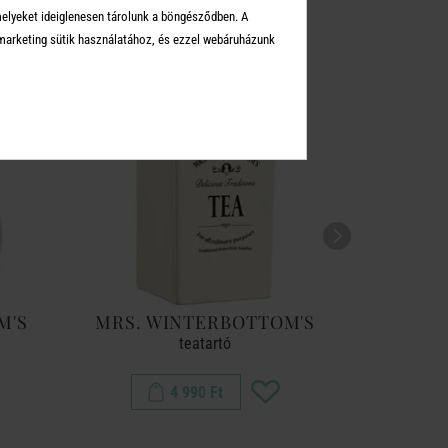
melyeket ideiglenesen tárolunk a böngésződben. A
arketing sütik használatához, és ezzel webáruházunk
M'S
MRS. WINTERBOTTOM'S
MRS. 
teatartó
4 990 Ft