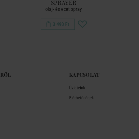
SPRAYER
olaj- és ecet spray
olaj
3 490 Ft
-RŐL
KAPCSOLAT
Üzleteink
Elérhetőségek