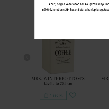
Azért, hogy a vásárlásod nálunk igazán kényelme
nélkülözhetetlen sütik használatát a honlap látoga
TTOM'S
MRS. WINTERBOTTOM'S
MR
cm
kávétartó 20,5 cm
4 990 Ft