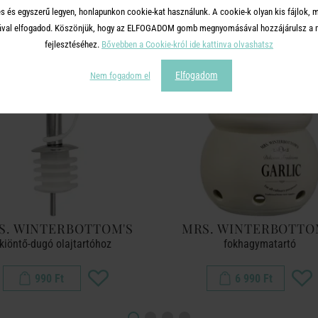
s és egyszerű legyen, honlapunkon cookie-kat használunk. A cookie-k olyan kis fájlok, 
tásával elfogadod. Köszönjük, hogy az ELFOGADOM gomb megnyomásával hozzájárulsz a m
fejlesztéséhez.
Bővebben a Cookie-król ide kattinva olvashatsz
Elfogadom
Nem fogadom el
S. WINTERBOTTOM'S
MRS. WINTERBOTTO
kiöntő-dugó olajtartóhoz
fokhagymatartó
990 Ft
6 990 Ft