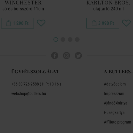
WINCHESTER
KARLTON BROS.
só-és borsszóró 11cm
olajtartó 240 ml
1 290 Ft
3 990 Ft
ÜGYFÉLSZOLGÁLAT
A BUTLERS
+36 30 726 9588 ( H-P: 10-16 )
Adatvédelem
webshop@butlers.hu
Impresszum
Ajándékkártya
Hűségkártya
Affiliate program