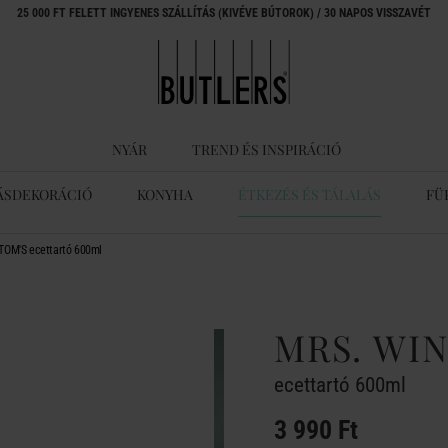
25 000 FT FELETT INGYENES SZÁLLÍTÁS (KIVÉVE BÚTOROK) / 30 NAPOS VISSZAVÉT
NYÁR
TREND ÉS INSPIRÁCIÓ
ÁSDEKORÁCIÓ
KONYHA
ÉTKEZÉS ÉS TÁLALÁS
FÜ
OM'S ecettartó 600ml
MRS. WI
ecettartó 600ml
3 990 Ft