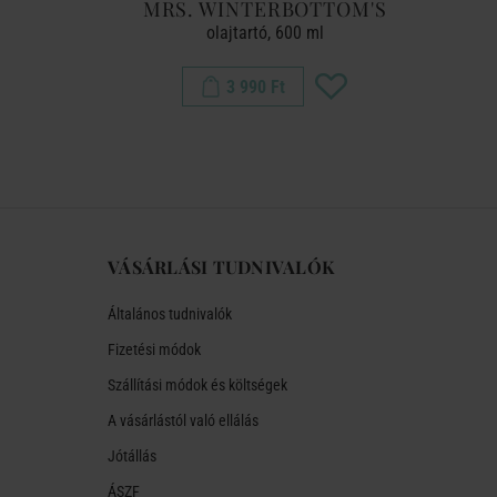
TLE
MRS. WINTERBOTTOM'S
tt 14cm
olajtartó, 600 ml
3 990 Ft
VÁSÁRLÁSI TUDNIVALÓK
Általános tudnivalók
Fizetési módok
Szállítási módok és költségek
A vásárlástól való ellálás
Jótállás
ÁSZF