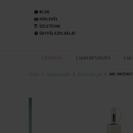
BLOG
HÍRLEVÉL
ÜZLETEINK
ÜGYFÉLSZOLGÁLAT
ÚJDONSÁG
LAKBERENDEZÉS
LAK
Főoldal
Étkezés és tálalás
Só, bors, ecet, olaj
MRS. WINTERBOTT