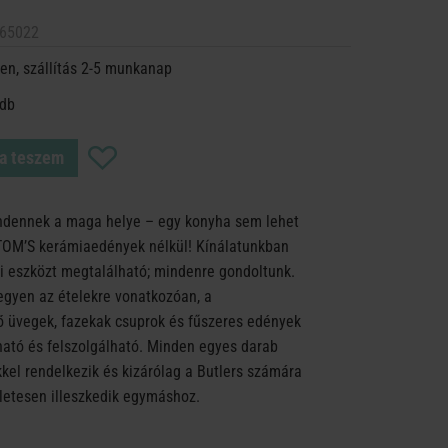
65022
en, szállítás 2-5 munkanap
 db
a teszem
ndennek a maga helye – egy konyha sem lehet
OM’S kerámiaedények nélkül! Kínálatunkban
 eszközt megtalálható; mindenre gondoltunk.
egyen az ételekre vonatkozóan, a
ő üvegek, fazekak csuprok és fűszeres edények
ható és felszolgálható. Minden egyes darab
kkel rendelkezik és kizárólag a Butlers számára
életesen illeszkedik egymáshoz.