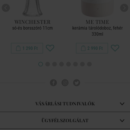
WINCHESTER
ME TIME
só-és borsszóró 11cm
kerámia tárolódoboz, fehér
330ml
1 290 Ft
2 990 Ft
VÁSÁRLÁSI TUDNIVALÓK
ÜGYFÉLSZOLGÁLAT