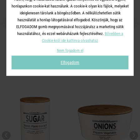
honlapunkon cookie-kat használunk. A cookie-k olyan kis fájlok, melyeket
ideiglenesen tárolunk a böngésződben. A nélkülözhetetlen sütik
használatát a honlap látogatásával elfogadod. Köszönjük, hogy az
OSZD MEG MÁSOKKAL!
ELFOGADOM gomb megnyomásával hozzájárulsz a marketing sütik
használatához, és ezzel webáruházunk fejlesztéséhez.
Bővebben a
Cookie-król ide kattinva olvashatsz
Nem fogadom el
A TERMÉKCSALÁD TOVÁBBI
Elfogadom
TERMÉKEI