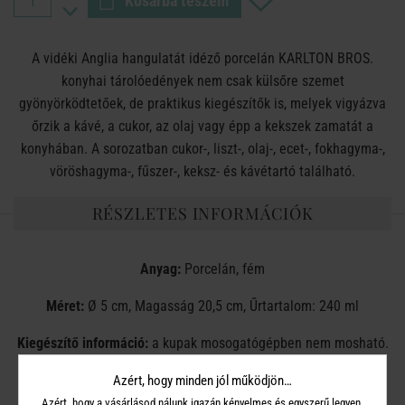
Kosárba teszem
A vidéki Anglia hangulatát idéző porcelán KARLTON BROS.
konyhai tárolóedények nem csak külsőre szemet
gyönyörködtetőek, de praktikus kiegészítők is, melyek vigyázva
őrzik a kávé, a cukor, az olaj vagy épp a kekszek zamatát a
konyhában. A sorozatban cukor-, liszt-, olaj-, ecet-, fokhagyma-,
vöröshagyma-, fűszer-, keksz- és kávétartó található.
RÉSZLETES INFORMÁCIÓK
Anyag:
Porcelán, fém
Méret:
Ø 5 cm, Magasság 20,5 cm, Űrtartalom: 240 ml
Kiegészítő információ:
a kupak mosogatógépben nem mosható.
A porcelán tároló mosogatógépben mosható.
Azért, hogy minden jól működjön…
Azért, hogy a vásárlásod nálunk igazán kényelmes és egyszerű legyen,