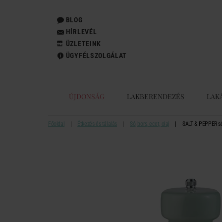
BLOG
HÍRLEVÉL
ÜZLETEINK
ÜGYFÉLSZOLGÁLAT
ÚJDONSÁG
LAKBERENDEZÉS
LAK
Főoldal
Étkezés és tálalás
Só, bors, ecet, olaj
SALT & PEPPER só