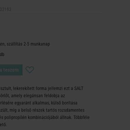
32183
en, szállítás 2-5 munkanap
 db
a teszem
sztult, lekerekített forma jellemzi ezt a SALT
rlőt, amely elegánsan feldobja az
őrlésére egyaránt alkalmas, külső borítása
zült, míg a belső részek tartós rozsdamentes
és polipropilén kombinációjából állnak. Többféle
ető.