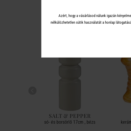
A 
Azért, hogy a vásárlásod nálunk igazán kényelme
nélkülözhetetlen sütik használatát a honlap látoga
PER
SALT & PEPPER
, bézs
só- és borsörlő 17cm , bézs
kerám