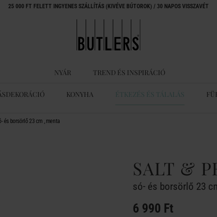
25 000 FT FELETT INGYENES SZÁLLÍTÁS (KIVÉVE BÚTOROK) / 30 NAPOS VISSZAVÉT
NYÁR
TREND ÉS INSPIRÁCIÓ
ÁSDEKORÁCIÓ
KONYHA
ÉTKEZÉS ÉS TÁLALÁS
FÜ
- és borsörlő 23 cm , menta
SALT & P
só- és borsörlő 23 c
6 990 Ft