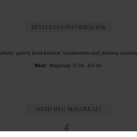
RÉSZLETES INFORMÁCIÓK
burkolat: gumifa; belső burkolat: rozsdamentes acél, kerámia, alumíni
Méret
: Magasság: 23 cm , Ø 6 cm
OSZD MEG MÁSOKKAL!