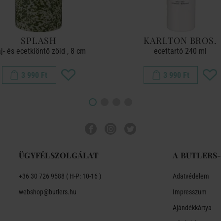
SPLASH
KARLTON BROS.
aj- és ecetkiöntő zöld , 8 cm
ecettartó 240 ml
3 990 Ft
3 990 Ft
ÜGYFÉLSZOLGÁLAT
A BUTLERS
+36 30 726 9588 ( H-P: 10-16 )
Adatvédelem
webshop@butlers.hu
Impresszum
Ajándékkártya