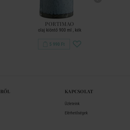
PORTIMAO
2 IN 
olaj kiöntő 900 ml , kék
5 990 Ft
-RŐL
KAPCSOLAT
Üzleteink
Elérhetőségek