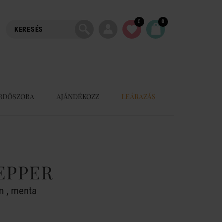
0
0
RDŐSZOBA
AJÁNDÉKOZZ
LEÁRAZÁS
EPPER
m , menta