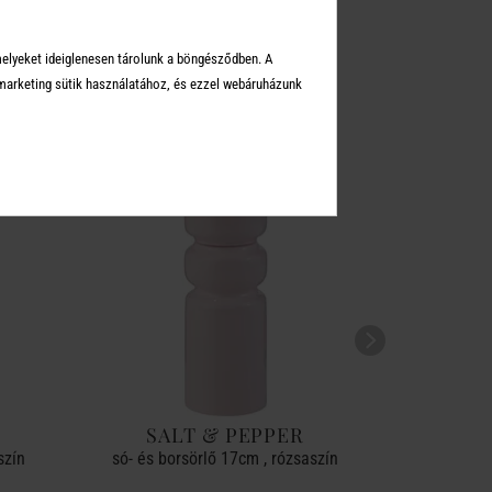
KEI
melyeket ideiglenesen tárolunk a böngésződben. A
arketing sütik használatához, és ezzel webáruházunk
SALT & PEPPER
SA
szín
só- és borsörlő 17cm , rózsaszín
só- és 