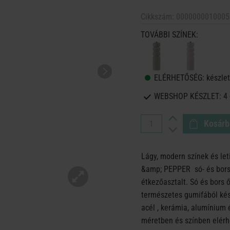
Cikkszám:
0000000010005
TOVÁBBI SZÍNEK:
ELÉRHETŐSÉG:
készlet
WEBSHOP KÉSZLET:
4
Kosárb
Lágy, modern színek és leti
&amp; PEPPER só- és borső
étkezőasztalt. Só és bors 
természetes gumifából kés
acél , kerámia, alumínium 
méretben és színben elérh