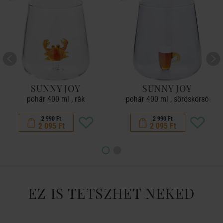
SUNNY JOY
SUNNY JOY
pohár 400 ml , rák
pohár 400 ml , söröskorsó
2 990 Ft
2 990 Ft
2 095 Ft
2 095 Ft
EZ IS TETSZHET NEKED