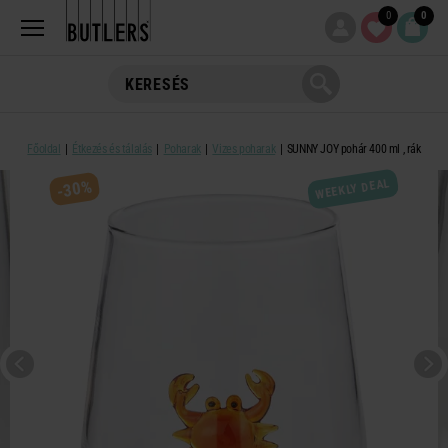
0
0
Főoldal
Étkezés és tálalás
Poharak
Vizes poharak
SUNNY JOY pohár 400 ml , rák
WEEKLY DEAL
-30%