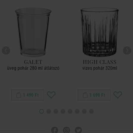
GALET
HIGH CLASS
üveg pohár 280 ml átlátszó
vizes pohár 320ml
1 490 Ft
1 690 Ft