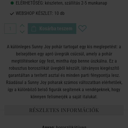
ELÉRHETŐSÉG:
készleten, szállítás 2-5 munkanap
WEBSHOP KÉSZLET:
10 db
Kosárba teszem
A különleges Sunny Joy pohár tartogat egy kis meglepetést: a
belsejében egy apró üvegrák csücsül, amely a pohár
megtöltésekor úgy fest, mintha épp benne úszkálna. Ez a
robusztus boroszilikát üvegből készült, látványos kiegészítő
garantáltan a terített asztal és minden parti fénypontja lesz.
Ráadásul a Sunny Joy poharak számos változatban elérhetőek,
így a különböző belső figurák segítenek a vendégeknek, hogy
könnyen felismerjék a saját italukat.
RÉSZLETES INFORMÁCIÓK
Anyag
: boroszilikátüveg