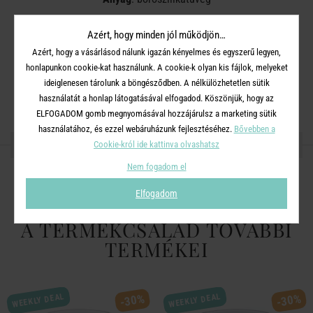
Méret
: Magasság: 9 cm Szélesség: 8 cm Mélység: 7 cm
Azért, hogy minden jól működjön…
Űrtartalom: 400 ml
Azért, hogy a vásárlásod nálunk igazán kényelmes és egyszerű legyen,
honlapunkon cookie-kat használunk. A cookie-k olyan kis fájlok, melyeket
Mosogatógépbe nem tehető ( javasoljuk a pohár belsejét
ideiglenesen tárolunk a böngésződben. A nélkülözhetetlen sütik
óvatosan tisztítani )
használatát a honlap látogatásával elfogadod. Köszönjük, hogy az
ELFOGADOM gomb megnyomásával hozzájárulsz a marketing sütik
használatához, és ezzel webáruházunk fejlesztéséhez.
Bővebben a
OSZD MEG MÁSOKKAL!
Cookie-król ide kattinva olvashatsz
Nem fogadom el
Elfogadom
A TERMÉKCSALÁD TOVÁBBI
TERMÉKEI
WEEKLY DEAL
WEEKLY DEAL
-30%
-30%