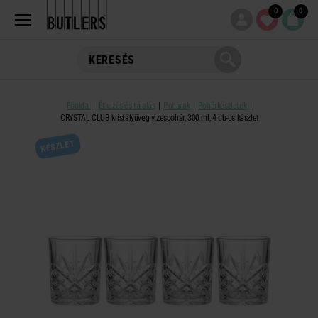
0
0
Főoldal
Étkezés és tálalás
Poharak
Pohárkészletek
CRYSTAL CLUB kristályüveg vizespohár, 300 ml, 4 db-os készlet
KÉSZLET