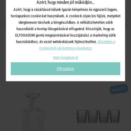
Mosogatógépben mosható.
Azért, hogy minden jól működjön…
Azért, hogy a vásárlásod nálunk igazán kényelmes és egyszerű legyen,
honlapunkon cookie-kat használunk. A cookie-k olyan kis fájlok, melyeket
ideiglenesen tárolunk a böngésződben. A nélkülözhetetlen sütik
OSZD MEG MÁSOKKAL!
használatát a honlap látogatásával elfogadod. Köszönjük, hogy az
ELFOGADOM gomb megnyomásával hozzájárulsz a marketing sütik
használatához, és ezzel webáruházunk fejlesztéséhez.
Bővebben a
Cookie-król ide kattinva olvashatsz
A TERMÉKCSALÁD TOVÁBBI
Nem fogadom el
TERMÉKEI
Elfogadom
KÉSZLET