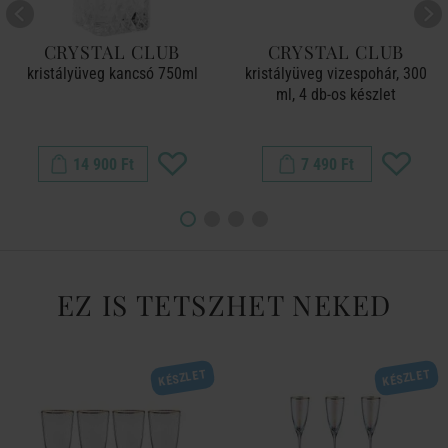
CRYSTAL CLUB
CRYSTAL CLUB
kristályüveg kancsó 750ml
kristályüveg vizespohár, 300
ml, 4 db-os készlet
14 900 Ft
7 490 Ft
EZ IS TETSZHET NEKED
KÉSZLET
KÉSZLET