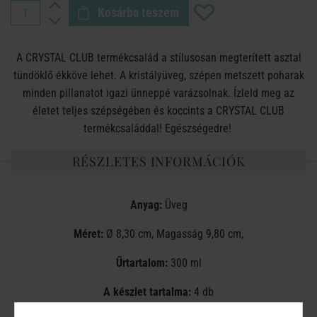
Kosárba teszem
A CRYSTAL CLUB termékcsalád a stílusosan megterített asztal
tündöklő ékköve lehet. A kristályüveg, szépen metszett poharak
minden pillanatot igazi ünneppé varázsolnak. Ízleld meg az
életet teljes szépségében és koccints a CRYSTAL CLUB
termékcsaláddal! Egészségedre!
RÉSZLETES INFORMÁCIÓK
Anyag:
Üveg
Méret:
Ø 8,30 cm, Magasság 9,80 cm,
Űrtartalom:
300 ml
A készlet tartalma:
4 db