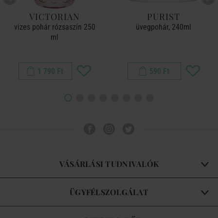
VICTORIAN
PURIST
vizes pohár rózsaszín 250
üvegpohár, 240ml
ml
1 790 Ft
590 Ft
VÁSÁRLÁSI TUDNIVALÓK
ÜGYFÉLSZOLGÁLAT