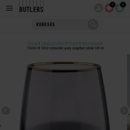
0
0
Főoldal
Étkezés és tálalás
Poharak
Vizes poharak
TOUCH OF GOLD vizespohár arany szegéllyel szürke 345 ml