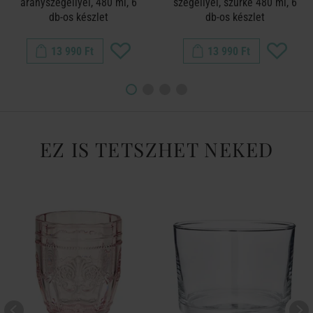
aranyszegéllyel, 480 ml, 6
szegéllyel, szürke 480 ml, 6
db-os készlet
db-os készlet
13 990 Ft
13 990 Ft
EZ IS TETSZHET NEKED