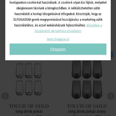
honlapunkon cookie-kat használunk. A cookie-k olyan kis fájlok, melyeket
ideiglenesen tárolunk a böngésződben. A nélkülözhetetlen sütik
használatát a honlap látogatásával elfogadod. Köszönjük, hogy az
ELFOGADOM gomb megnyomásával hozzájárulsz a marketing sütik
használatához, és ezzel webáruházunk fejlesztéséhez.
Bővebben a
A TERMÉKCSALÁD TOVÁBBI
Cookie-król ide kattinva olvashatsz
TERMÉKEI
Nem fogadom el
Elfogadom
KÉSZLET
KÉSZLET
TOUCH OF GOLD
TOUCH OF GOLD
long drink pohár
long drink pohár arany