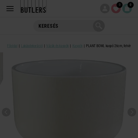
0
0
Főoldal
Lakásdekoráció
Vázák és kaspók
Kaspók
PLANT BOWL kaspó 26cm, fehér