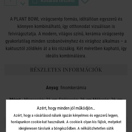
Kosárba teszem
A PLANT BOWL virágcserép formás, időtállóan egyszerű és
könnyen kombinálható, így otthonodat vizuálisan is
felvirágoztatja. A modern, világos színű, kerámia virágcserép
gyakorlatilag minden szobanövényhez és virághoz alkalmas – a
kaktusztól zöldikén át a kis rózsákig. Két méretben kapható, így
ideális kombinálásra.
RÉSZLETES INFORMÁCIÓK
Anyag
: finomkerámia
Méret
: Magasság: 21 cm Szélesség: 26 cm Mélység: 26 cm
Azért, hogy minden jól működjön…
Azért, hogy a vásárlásod nálunk igazán kényelmes és egyszerű legyen,
OSZD MEG MÁSOKKAL!
honlapunkon cookie-kat használunk. A cookie-k olyan kis fájlok, melyeket
ideiglenesen tárolunk a böngésződben. A nélkülözhetetlen sütik