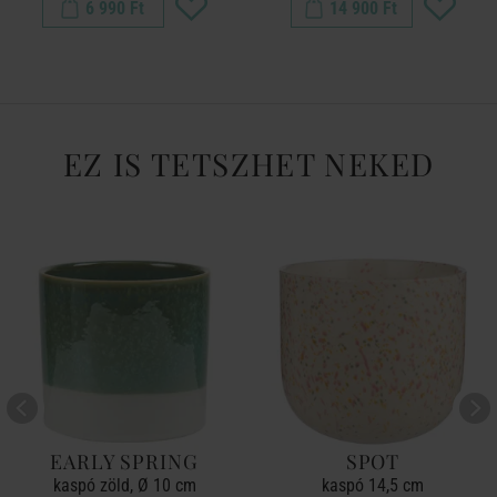
6 990 Ft
14 900 Ft
EZ IS TETSZHET NEKED
EARLY SPRING
SPOT
kaspó zöld, Ø 10 cm
kaspó 14,5 cm