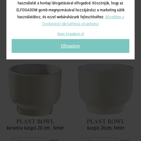
használatát a honlap látogatásával elfogadod. Köszönjük, hogy az
ELFOGADOM gomb megnyomásával hozzájárulsz a marketing sütik
használatához, és ezzel webáruházunk fejlesztéséhez.
Bővebben a
Cookie-król ide kattinva olvashatsz
A TERMÉKCSALÁD TOVÁBBI
TERMÉKEI
Nem fogadom el
Elfogadom
PLANT BOWL
PLANT BOWL
kerámia kaspó 20 cm , fehér
kaspó 26cm, fehér