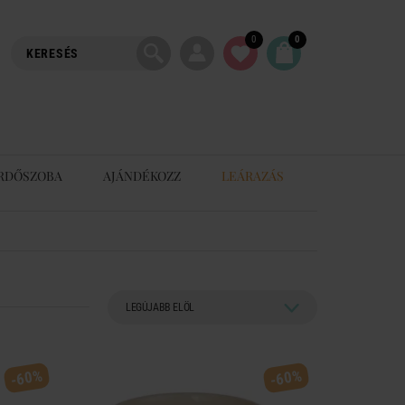
0
0
RDŐSZOBA
AJÁNDÉKOZZ
LEÁRAZÁS
-60%
-60%