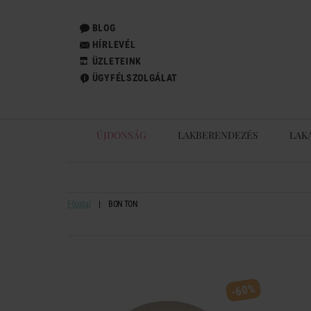
BLOG
HÍRLEVÉL
ÜZLETEINK
ÜGYFÉLSZOLGÁLAT
ÚJDONSÁG
LAKBERENDEZÉS
LAK
Főoldal
BON TON
-60%