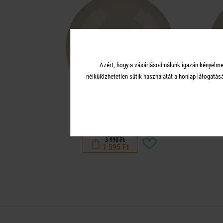
Azért, hogy a vásárlásod nálunk igazán kényelme
nélkülözhetetlen sütik használatát a honlap látoga
BON TON
kistányér, bézs Ø 23 cm
t
3 990 Ft
1 595 Ft