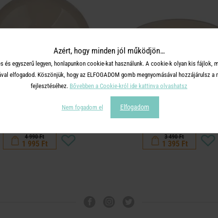
Azért, hogy minden jól működjön…
s és egyszerű legyen, honlapunkon cookie-kat használunk. A cookie-k olyan kis fájlok, 
tásával elfogadod. Köszönjük, hogy az ELFOGADOM gomb megnyomásával hozzájárulsz a m
fejlesztéséhez.
Bővebben a Cookie-król ide kattinva olvashatsz
BON TON
BON TON
Elfogadom
Nem fogadom el
észta tányér, bézs Ø 23 cm
tálka, bézs Ø 13 cm
4 990 Ft
3 490 Ft
1 995 Ft
1 395 Ft