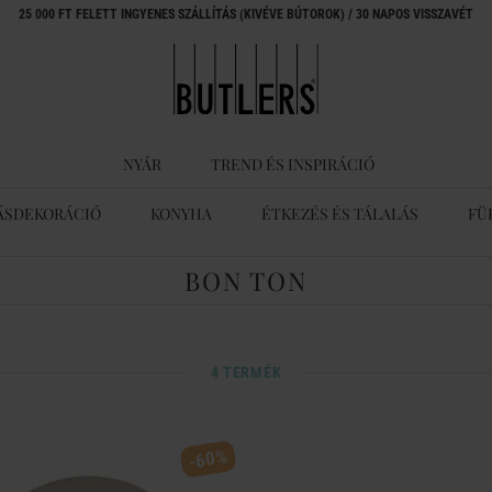
25 000 FT FELETT INGYENES SZÁLLÍTÁS (KIVÉVE BÚTOROK) / 30 NAPOS VISSZAVÉT
NYÁR
TREND ÉS INSPIRÁCIÓ
ÁSDEKORÁCIÓ
KONYHA
ÉTKEZÉS ÉS TÁLALÁS
FÜ
BON TON
4 TERMÉK
-60%