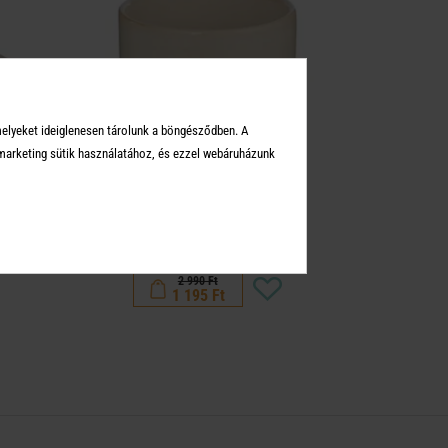
melyeket ideiglenesen tárolunk a böngésződben. A
arketing sütik használatához, és ezzel webáruházunk
BON TON
bögre, bézs
2 990 Ft
1 195 Ft