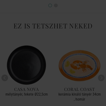
EZ IS TETSZHET NEKED
CASA NOVA
CORAL COAST
mélytányér, fekete Ø22,5cm
kerámia kínáló tányér 34cm
, homár