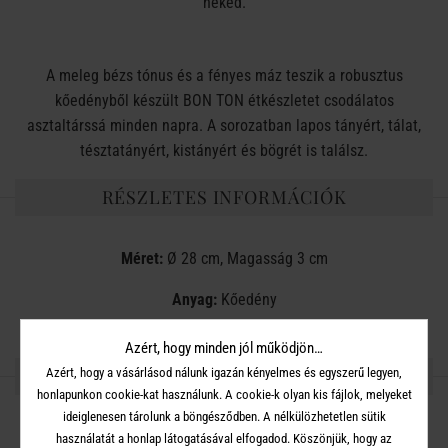
neked.
A meleg bézs tónus és a fényes máz teszik a robusztus
kőedényből készült BON TON étkészletet csodálatos
asztaltárssá minden napra. A sorozatban lapos tányért, tálat,
tésztatányért, kistányért és bögrét is találsz.
RÉSZLETES INFORMÁCIÓK
Méret:
Ø 28 cm, Magasság 3 cm
Anyag:
Kőedény
Azért, hogy minden jól működjön…
OSZD MEG MÁSOKKAL!
Azért, hogy a vásárlásod nálunk igazán kényelmes és egyszerű legyen,
honlapunkon cookie-kat használunk. A cookie-k olyan kis fájlok, melyeket
ideiglenesen tárolunk a böngésződben. A nélkülözhetetlen sütik
használatát a honlap látogatásával elfogadod. Köszönjük, hogy az