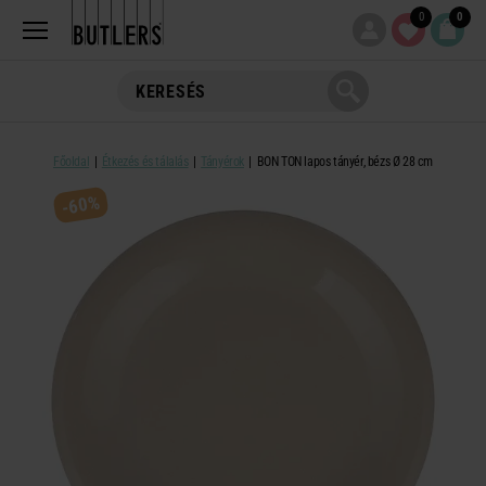
0
0
Főoldal
Étkezés és tálalás
Tányérok
BON TON lapos tányér, bézs Ø 28 cm
-60%