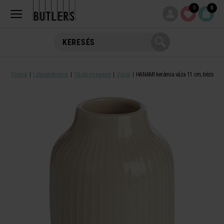
0
0
Főoldal
Lakásdekoráció
Vázák és kaspók
Vázák
HANAMI kerámia váza 11 cm, bézs