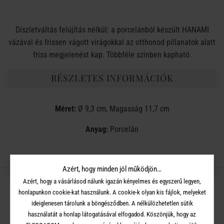
Díszletváltás felújítás nélkül: a porcelánból készült HANAMI
vázával és frissen vágott virágokkal az otthonod pillanatok alatt
friss megjelenést kap. Többféle színben kapható.
RÉSZLETES INFORMÁCIÓK
Méret:
Ø 9,3 cm, Magasság 11,7 cm
Anyag:
Porcelán
OSZD MEG MÁSOKKAL!
Azért, hogy minden jól működjön…
Azért, hogy a vásárlásod nálunk igazán kényelmes és egyszerű legyen,
honlapunkon cookie-kat használunk. A cookie-k olyan kis fájlok, melyeket
ideiglenesen tárolunk a böngésződben. A nélkülözhetetlen sütik
használatát a honlap látogatásával elfogadod. Köszönjük, hogy az