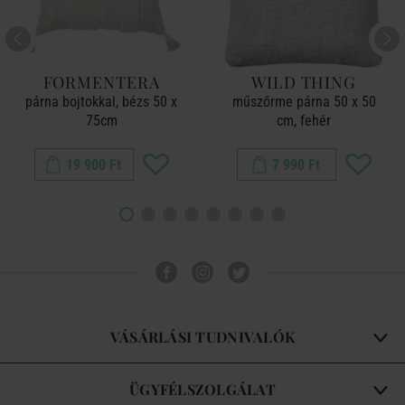
FORMENTERA
WILD THING
párna bojtokkal, bézs 50 x
műszőrme párna 50 x 50
75cm
cm, fehér
19 900 Ft
7 990 Ft
VÁSÁRLÁSI TUDNIVALÓK
ÜGYFÉLSZOLGÁLAT