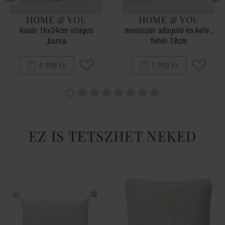
HOME & YOU
HOME & YOU
kosár 16x24cm világos
mosószer adagoló és kefe ,
,barna
fehér 18cm
4 990 Ft
7 990 Ft
EZ IS TETSZHET NEKED