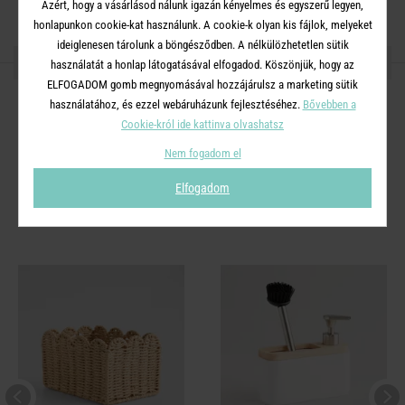
Azért, hogy a vásárlásod nálunk igazán kényelmes és egyszerű legyen,
honlapunkon cookie-kat használunk. A cookie-k olyan kis fájlok, melyeket
ideiglenesen tárolunk a böngésződben. A nélkülözhetetlen sütik
OSZD MEG MÁSOKKAL!
használatát a honlap látogatásával elfogadod. Köszönjük, hogy az
ELFOGADOM gomb megnyomásával hozzájárulsz a marketing sütik
használatához, és ezzel webáruházunk fejlesztéséhez.
Bővebben a
Cookie-król ide kattinva olvashatsz
Nem fogadom el
A TERMÉKCSALÁD TOVÁBBI
Elfogadom
TERMÉKEI