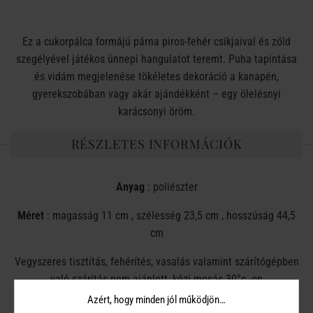
Ez a cukorpálca formájú párna piros-fehér csíkjaival és zöld
szegélyével játékos ünnepi hangulatot teremt. Puha tapintása
és vidám megjelenése tökéletes dekoráció a kanapén,
gyerekszobában vagy akár ajándékként – egy ölelésnyi
karácsonyi öröm.
RÉSZLETES INFORMÁCIÓK
Anyag
: poliészter
Méret
:
magasság
11 cm ,
szélesség
23,5 cm ,
hosszúság
44,5
cm
Vegyszeres tisztítás, fehérítés, vasalás valamint szárítógépben
való szárítás nem ajánlott, kézi mosás 30°c -on
Azért, hogy minden jól működjön…