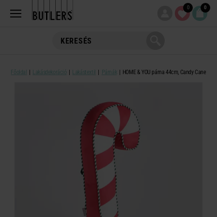
0
0
Főoldal
Lakásdekoráció
Lakástextil
Párnák
HOME & YOU párna 44cm, Candy Cane