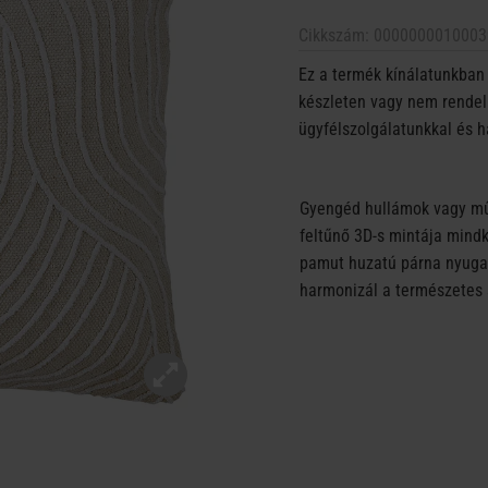
Cikkszám:
0000000010003
Ez a termék kínálatunkban 
készleten vagy nem rendelh
ügyfélszolgálatunkkal és h
Gyengéd hullámok vagy műv
feltűnő 3D-s mintája mindk
pamut huzatú párna nyugal
harmonizál a természetes 