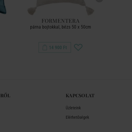
FORMENTERA
STA
párna bojtokkal, bézs 50 x 50cm
melegvi
14 900 Ft
-RŐL
KAPCSOLAT
Üzleteink
Elérhetőségek