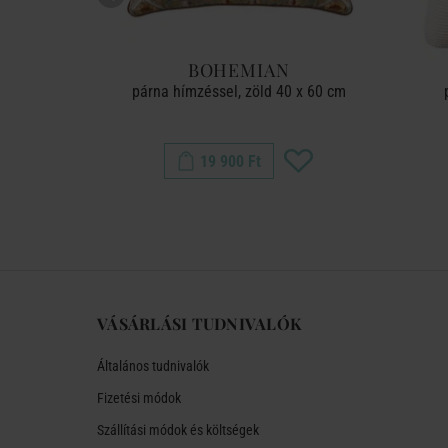
N
BOHEMIAN
sárga 50 x
párna hímzéssel, zöld 40 x 60 cm
19 900 Ft
VÁSÁRLÁSI TUDNIVALÓK
Általános tudnivalók
Fizetési módok
Szállítási módok és költségek