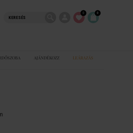
0
0
RDŐSZOBA
AJÁNDÉKOZZ
LEÁRAZÁS
cm