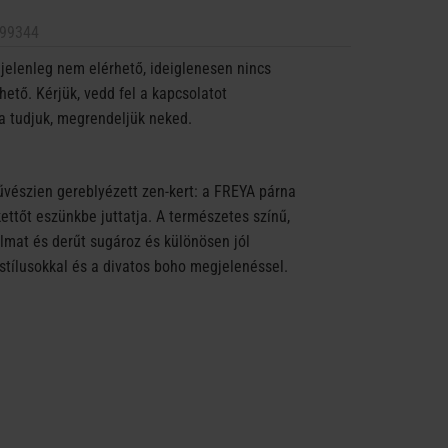
99344
jelenleg nem elérhető, ideiglenesen nincs
ető. Kérjük, vedd fel a kapcsolatot
a tudjuk, megrendeljük neked.
észien gereblyézett zen-kert: a FREYA párna
ettőt eszünkbe juttatja. A természetes színű,
mat és derűt sugároz és különösen jól
stílusokkal és a divatos boho megjelenéssel.