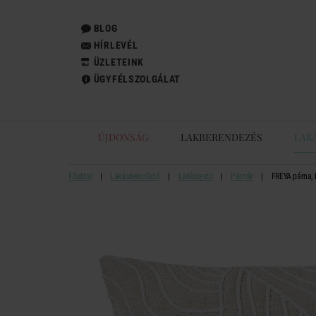
BLOG
HÍRLEVÉL
ÜZLETEINK
ÜGYFÉLSZOLGÁLAT
ÚJDONSÁG
LAKBERENDEZÉS
LAK
Főoldal
Lakásdekoráció
Lakástextil
Párnák
FREYA párna, 