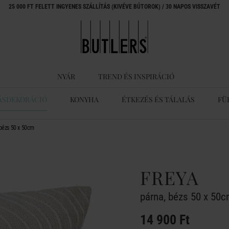
25 000 FT FELETT INGYENES SZÁLLÍTÁS (KIVÉVE BÚTOROK) / 30 NAPOS VISSZAVÉT
NYÁR
TREND ÉS INSPIRÁCIÓ
ÁSDEKORÁCIÓ
KONYHA
ÉTKEZÉS ÉS TÁLALÁS
FÜ
bézs 50 x 50cm
FREYA
párna, bézs 50 x 50
14 900 Ft