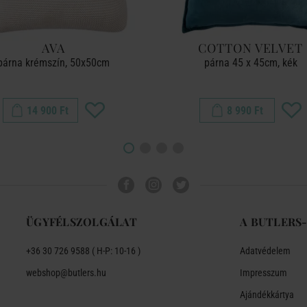
AVA
COTTON VELVET
párna krémszín, 50x50cm
párna 45 x 45cm, kék
14 900 Ft
8 990 Ft
ÜGYFÉLSZOLGÁLAT
A BUTLERS
+36 30 726 9588 ( H-P: 10-16 )
Adatvédelem
webshop@butlers.hu
Impresszum
Ajándékkártya