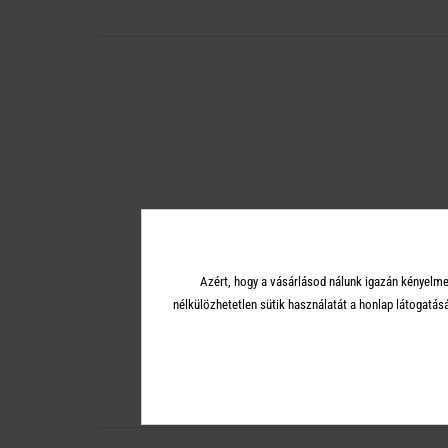
Azért, hogy a vásárlásod nálunk igazán kényelme
nélkülözhetetlen sütik használatát a honlap látoga
Fehéríteni, klórozni tilos