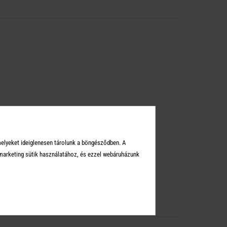
melyeket ideiglenesen tárolunk a böngésződben. A
arketing sütik használatához, és ezzel webáruházunk
ilos! Mosás nem lehetséges!