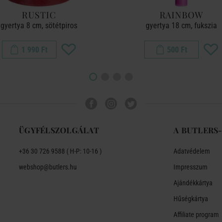
RUSTIC
RAINBOW
gyertya 8 cm, sötétpiros
gyertya 18 cm, fukszia
1 990 Ft
500 Ft
ÜGYFÉLSZOLGÁLAT
A BUTLERS
+36 30 726 9588 ( H-P: 10-16 )
Adatvédelem
webshop@butlers.hu
Impresszum
Ajándékkártya
Hűségkártya
Affiliate program