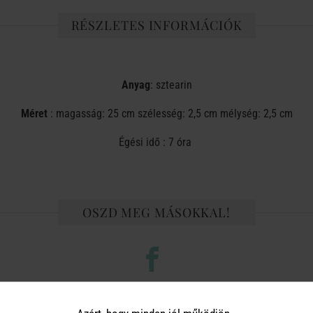
RÉSZLETES INFORMÁCIÓK
Anyag
: sztearin
Méret
: magasság: 25 cm szélesség: 2,5 cm mélység: 2,5 cm
Égési idő : 7 óra
OSZD MEG MÁSOKKAL!