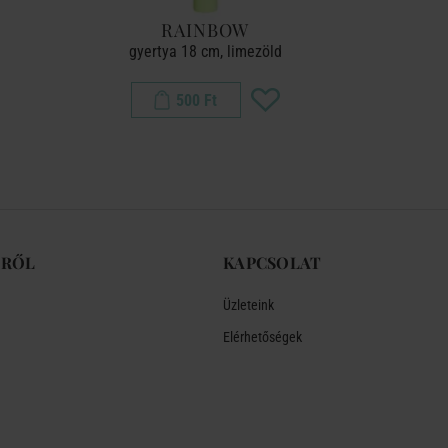
RAINBOW
gyertya 18 cm, limezöld
gyer
500 Ft
-RŐL
KAPCSOLAT
Üzleteink
Elérhetőségek