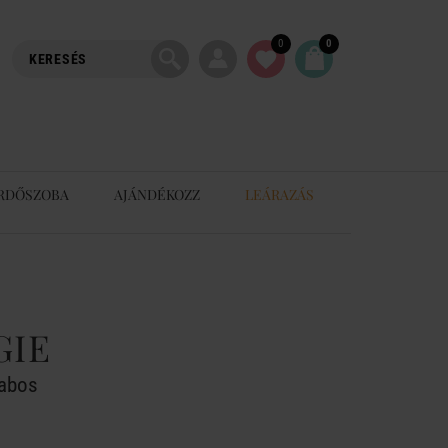
0
0
RDŐSZOBA
AJÁNDÉKOZZ
LEÁRAZÁS
GIE
rabos