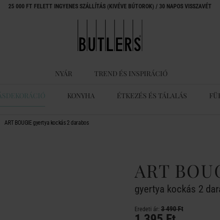
25 000 FT FELETT INGYENES SZÁLLÍTÁS (KIVÉVE BÚTOROK) / 30 NAPOS VISSZAVÉT
NYÁR
TREND ÉS INSPIRÁCIÓ
ÁSDEKORÁCIÓ
KONYHA
ÉTKEZÉS ÉS TÁLALÁS
FÜ
ART BOUGIE gyertya kockás 2 darabos
ART BOU
gyertya kockás 2 da
3 490 Ft
Eredeti ár:
1 395 Ft