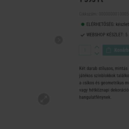
Cikkszám:
0000000010005
ELÉRHETŐSÉG:
készlet
WEBSHOP KÉSZLET:
5
Kosárb
Két darab stílusos, mintá
játékos színblokkok találk
a csíkos és geometrikus mi
vagy hétköznapi dekoráció
hangulatfénynek.