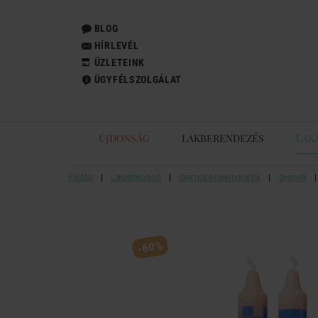
BLOG
HÍRLEVÉL
ÜZLETEINK
ÜGYFÉLSZOLGÁLAT
ÚJDONSÁG
LAKBERENDEZÉS
LAK
Főoldal
Lakásdekoráció
Gyertyák és gyertyatartók
Gyertyák
-60%