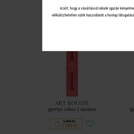
A 
Azért, hogy a vásárlásod nálunk igazán kényelme
nélkülözhetetlen sütik használatát a honlap látoga
-60%
ART BOUGIE
gyertya csíkos 2 darabos
gy
3 490 Ft
1 395 Ft