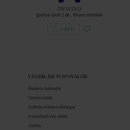
TWISTED
rdó
gyertya szett 2 db , fényes sötétkék
2 490 Ft
VÁSÁRLÁSI TUDNIVALÓK
Általános tudnivalók
Fizetési módok
Szállítási módok és költségek
A vásárlástól való ellálás
Jótállás