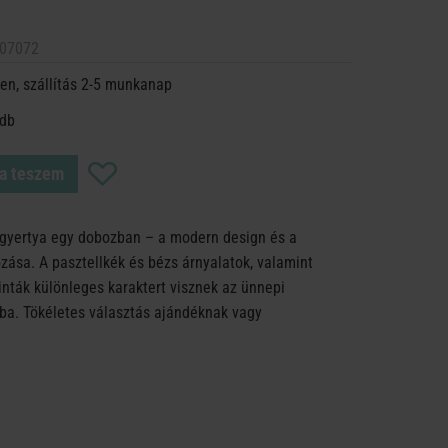
07072
en, szállítás 2-5 munkanap
 db
a teszem
s gyertya egy dobozban – a modern design és a
ozása. A pasztellkék és bézs árnyalatok, valamint
nták különleges karaktert visznek az ünnepi
ba. Tökéletes választás ajándéknak vagy