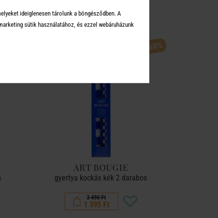
KEI
melyeket ideiglenesen tárolunk a böngésződben. A
arketing sütik használatához, és ezzel webáruházunk
-60%
-60%
ART BOUGIE
s
gyertya kockás kék 2 darabos
3 490 Ft
1 395 Ft