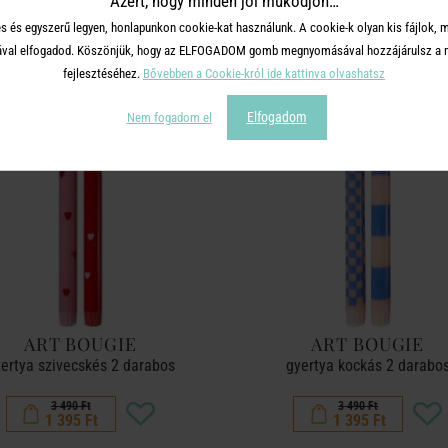
Azért, hogy minden jól működjön…
TERMÉKCSALÁD TOVÁBBI TERMÉ
s és egyszerű legyen, honlapunkon cookie-kat használunk. A cookie-k olyan kis fájlok, 
tásával elfogadod. Köszönjük, hogy az ELFOGADOM gomb megnyomásával hozzájárulsz a m
fejlesztéséhez.
Bővebben a Cookie-król ide kattinva olvashatsz
-60%
Elfogadom
Nem fogadom el
ART BOUGIE
ART BOUGIE
ertya szivecskés 2 darabos
gyertya kockás 2 darabo
3 490 Ft
3 490 Ft
1 395 Ft
1 395 Ft