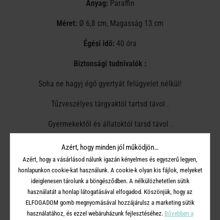
Anyag:
Paraffin
Méret:
Ø 6,8 cm, Magasság 13 cm
Égési idő:
40 óra
Biztonsági tudnivalók :
Soha ne hagyj égő gyertyát felügyelet nélkül!
Tűzveszélyes tárgyaktól tartsd távol .
Gyermekektől és állatoktól tarsd távol .
Mindig hőálló gyertyatartót használj!
Azért, hogy minden jól működjön…
Azért, hogy a vásárlásod nálunk igazán kényelmes és egyszerű legyen,
A gyertyák legalább 7 cm-re legyenek egymástól.
honlapunkon cookie-kat használunk. A cookie-k olyan kis fájlok, melyeket
ideiglenesen tárolunk a böngésződben. A nélkülözhetetlen sütik
Ne gyújtsd meg huzatban.
használatát a honlap látogatásával elfogadod. Köszönjük, hogy az
ELFOGADOM gomb megnyomásával hozzájárulsz a marketing sütik
Ne tedd közvetlenül hőforrás közelébe.
használatához, és ezzel webáruházunk fejlesztéséhez.
Bővebben a