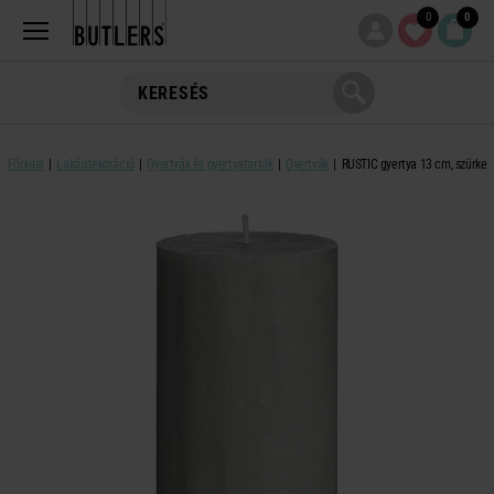
0
0
Főoldal
Lakásdekoráció
Gyertyák és gyertyatartók
Gyertyák
RUSTIC gyertya 13 cm, szürke