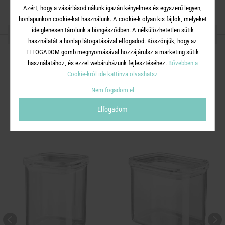
Azért, hogy a vásárlásod nálunk igazán kényelmes és egyszerű legyen,
honlapunkon cookie-kat használunk. A cookie-k olyan kis fájlok, melyeket
ideiglenesen tárolunk a böngésződben. A nélkülözhetetlen sütik
OSZD MEG MÁSOKKAL!
használatát a honlap látogatásával elfogadod. Köszönjük, hogy az
ELFOGADOM gomb megnyomásával hozzájárulsz a marketing sütik
használatához, és ezzel webáruházunk fejlesztéséhez.
Bővebben a
Cookie-król ide kattinva olvashatsz
A TERMÉKCSALÁD TOVÁBBI
Nem fogadom el
TERMÉKEI
Elfogadom