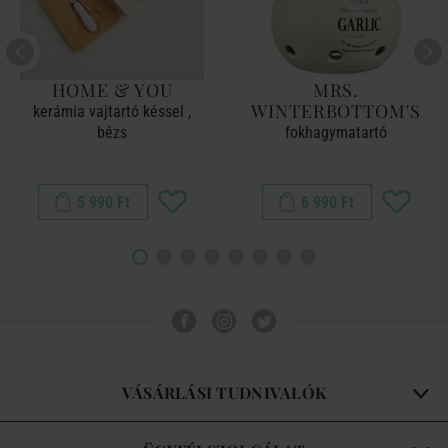
HOME & YOU
MRS.
WINTERBOTTOM'S
kerámia vajtartó késsel ,
bézs
fokhagymatartó
5 990 Ft
6 990 Ft
VÁSÁRLÁSI TUDNIVALÓK