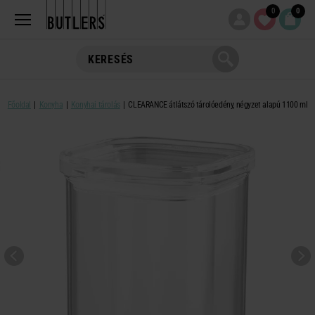
0
0
Főoldal
Konyha
Konyhai tárolás
CLEARANCE átlátszó tárolóedény, négyzet alapú 1100 ml