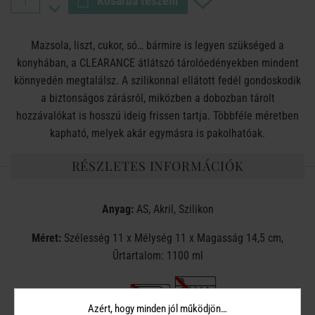
Kosárba teszem
Mazsola, liszt, cukor, só… bármire is legyen szükséged a
konyhában, a CLEARANCE átlátszó tárolóedényekben mindent
könnyedén megtalálsz. A szilikonnal ellátott fedél gondoskodik
a biztonságos zárásról, miközben a dobozban tárolt
hozzávalókat is hosszú ideig frissen tartja. Többféle méretben
kapható, melyek akár egymásra is pakolhatóak.
RÉSZLETES INFORMÁCIÓK
Anyag:
AS, Akril, Szilikon
Méret:
Szélesség 11 x Mélység 11 x Magasság 14,5 cm,
Űrtartalom: 1100 ml
Azért, hogy minden jól működjön…