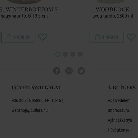
S. WINTERBOTTOM'S
WOODLOCK
hagymatartó, Ø 19,5 cm
üveg tároló, 2300 ml
8 990 Ft
4 490 Ft
ÜGYFÉLSZOLGÁLAT
A BUTLERS
+36 30 726 9588 ( H-P: 10-16 )
Adatvédelem
webshop@butlers.hu
Impresszum
Ajándékkártya
Hűségkártya