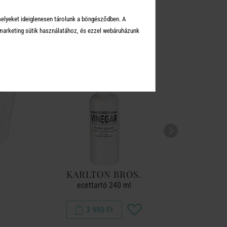
KEI
melyeket ideiglenesen tárolunk a böngésződben. A
arketing sütik használatához, és ezzel webáruházunk
KARLTON BROS.
KA
ecettartó 240 ml
fű
3 990 Ft