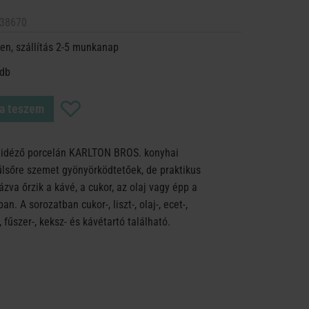
38670
en, szállítás 2-5 munkanap
 db
a teszem
t idéző porcelán KARLTON BROS. konyhai
lsőre szemet gyönyörködtetőek, de praktikus
ázva őrzik a kávé, a cukor, az olaj vagy épp a
. A sorozatban cukor-, liszt-, olaj-, ecet-,
fűszer-, keksz- és kávétartó található.