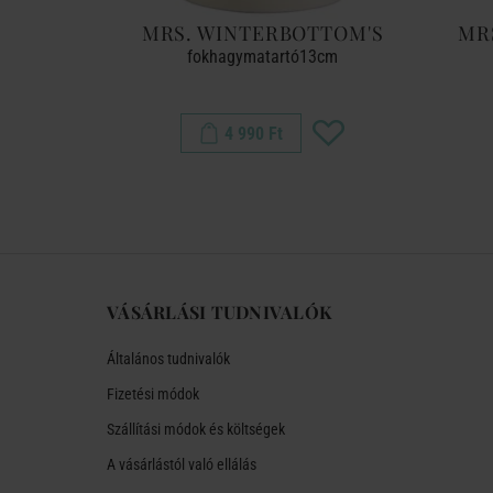
OS.
MRS. WINTERBOTTOM'S
MR
ml
fokhagymatartó13cm
4 990 Ft
VÁSÁRLÁSI TUDNIVALÓK
Általános tudnivalók
Fizetési módok
Szállítási módok és költségek
A vásárlástól való ellálás