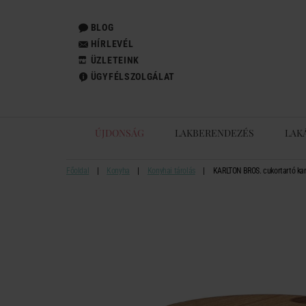
BLOG
HÍRLEVÉL
ÜZLETEINK
ÜGYFÉLSZOLGÁLAT
ÚJDONSÁG
LAKBERENDEZÉS
LAK
Főoldal
Konyha
Konyhai tárolás
KARLTON BROS. cukortartó kan