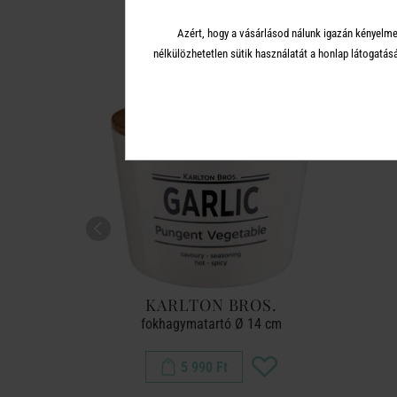
A 
Azért, hogy a vásárlásod nálunk igazán kényelme
nélkülözhetetlen sütik használatát a honlap látoga
OS.
KARLTON BROS.
280 ml
fokhagymatartó Ø 14 cm
5 990 Ft