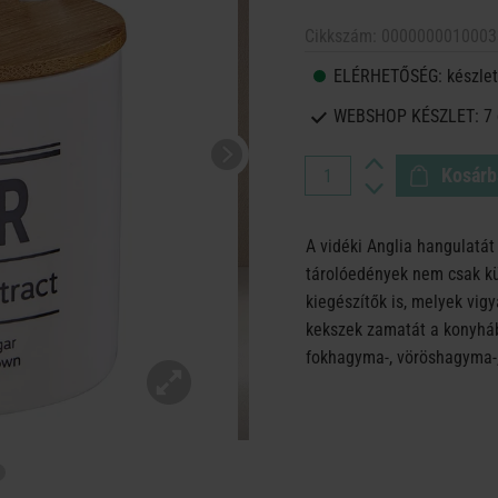
Cikkszám:
0000000010003
ELÉRHETŐSÉG:
készlet
WEBSHOP KÉSZLET:
7
Kosárb
A vidéki Anglia hangulatá
tárolóedények nem csak kü
kiegészítők is, melyek vigy
kekszek zamatát a konyhában
fokhagyma-, vöröshagyma-, 