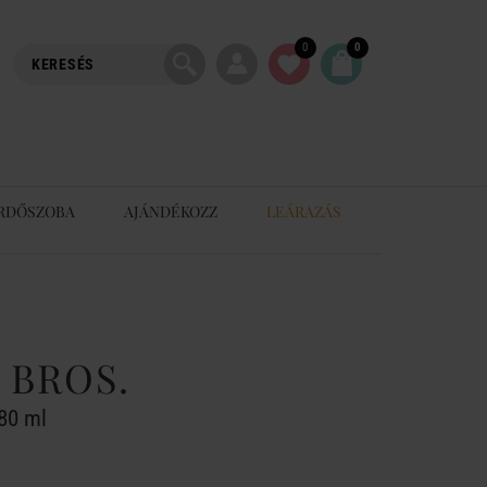
0
0
RDŐSZOBA
AJÁNDÉKOZZ
LEÁRAZÁS
 BROS.
280 ml