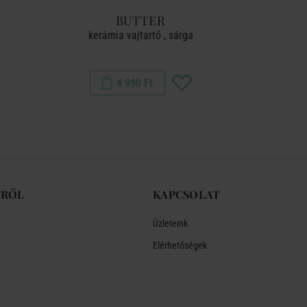
BUTTER
MRS. 
kerámia vajtartó , sárga
4 990 Ft
-RŐL
KAPCSOLAT
Üzleteink
Elérhetőségek