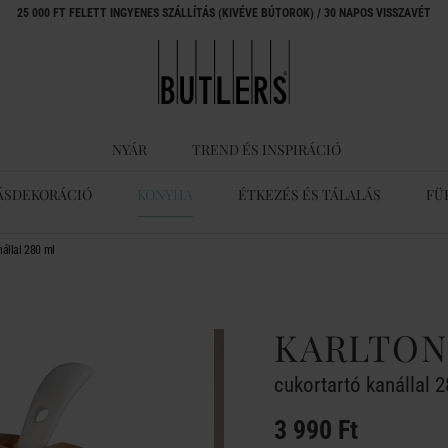
25 000 FT FELETT INGYENES SZÁLLÍTÁS (KIVÉVE BÚTOROK) / 30 NAPOS VISSZAVÉT
NYÁR
TREND ÉS INSPIRÁCIÓ
ÁSDEKORÁCIÓ
KONYHA
ÉTKEZÉS ÉS TÁLALÁS
FÜ
állal 280 ml
KARLTON
cukortartó kanállal 
3 990 Ft