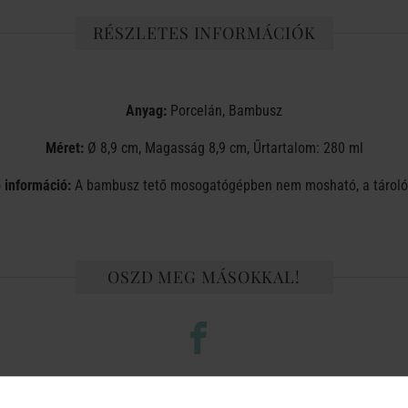
RÉSZLETES INFORMÁCIÓK
Anyag:
Porcelán, Bambusz
Méret:
Ø 8,9 cm, Magasság 8,9 cm, Űrtartalom: 280 ml
ő információ:
A bambusz tető mosogatógépben nem mosható, a tároló 
OSZD MEG MÁSOKKAL!