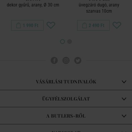
dekor gyűrű, arany, Ø 30 cm
üvegzáró dugó, arany
szarvas 10cm
1 990 Ft
2 490 Ft
VÁSÁRLÁSI TUDNIVALÓK
ÜGYFÉLSZOLGÁLAT
A BUTLERS-RŐL