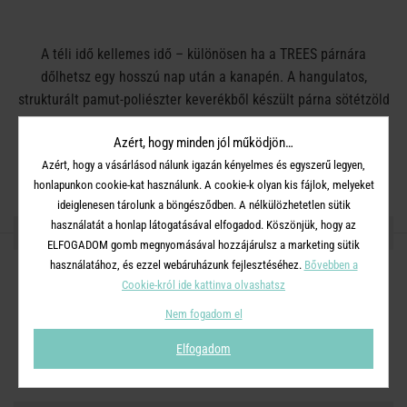
A téli idő kellemes idő – különösen ha a TREES párnára
dőlhetsz egy hosszú nap után a kanapén. A hangulatos,
strukturált pamut-poliészter keverékből készült párna sötétzöld
fenyőfa mintával azonnal ünnepi hangulatba hoz. Jól
Azért, hogy minden jól működjön…
kombinálható fából készült dekorációkkal és olyan klasszikus
Azért, hogy a vásárlásod nálunk igazán kényelmes és egyszerű legyen,
karácsonyi színekkel, mint például a piros. Hozzáillő takaró is
honlapunkon cookie-kat használunk. A cookie-k olyan kis fájlok, melyeket
található a kínálatunkban.
ideiglenesen tárolunk a böngésződben. A nélkülözhetetlen sütik
használatát a honlap látogatásával elfogadod. Köszönjük, hogy az
RÉSZLETES INFORMÁCIÓK
ELFOGADOM gomb megnyomásával hozzájárulsz a marketing sütik
használatához, és ezzel webáruházunk fejlesztéséhez.
Bővebben a
Cookie-król ide kattinva olvashatsz
Méret:
Hosszúság 50 x Szélesség 50 cm
Nem fogadom el
Anyag:
Huzat: 50% Pamut, 50% Poliészter, Töltet: 100%
Poliészter
Elfogadom