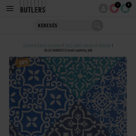
0
0
Főoldal
Étkezés és tálalás
Terítő, alátét, szalvéta
Szalvéták
BLUE MAROCCO textil szalvéta, kék
-50%