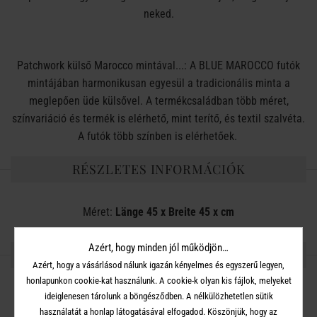
neked.
Patchwork külső Marocco mintával...: A BLUE MAROCCO futók
mintájában harmonikusan egyesül a tradicionális minta a
meglepően üde külsővel. A termékcsaládban több méret,
színvariáció és termék is elérhető, mint terítő, és textil szalvéta.
A futók több színben is elérhetőek.
RÉSZLETES INFORMÁCIÓK
Méret:
Länge 45 x Breite 45 x cm
Azért, hogy minden jól működjön…
OSZD MEG MÁSOKKAL!
Azért, hogy a vásárlásod nálunk igazán kényelmes és egyszerű legyen,
honlapunkon cookie-kat használunk. A cookie-k olyan kis fájlok, melyeket
ideiglenesen tárolunk a böngésződben. A nélkülözhetetlen sütik
használatát a honlap látogatásával elfogadod. Köszönjük, hogy az