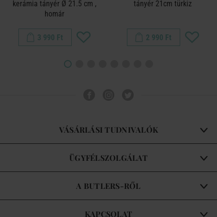
kerámia tányér Ø 21.5 cm ,
tányér 21cm türkiz
homár
3 990 Ft
2 990 Ft
VÁSÁRLÁSI TUDNIVALÓK
ÜGYFÉLSZOLGÁLAT
A BUTLERS-RŐL
KAPCSOLAT