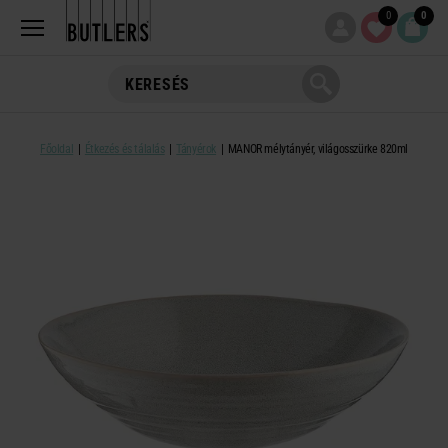
0
0
Főoldal
Étkezés és tálalás
Tányérok
MANOR mélytányér, világosszürke 820ml