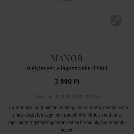
MANOR
mélytányér, világosszürke 820ml
3 990 Ft
Cikkszám:
000000001000332826
Ez a termék kínálatunkban jelenleg nem elérhető, ideiglenesen
nincs készleten vagy nem rendelhető. Kérjük, vedd fel a
kapcsolatot ügyfélszolgálatunkkal és ha tudjuk, megrendeljük
neked.