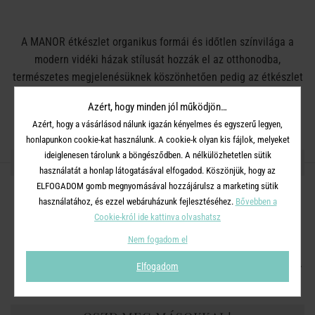
A MANOR étkészlet organikus formái és időtlen színvilága a
modern vidéki házak stílusát hozzák el az otthonodba,
természetes megjelenésüknek köszönhetően pedig az étkészlet
darabjai jól kombinálható más színekkel és mintákkal is. A
Azért, hogy minden jól működjön…
termékcsalád minden egyes darabja egyedileg, kézzel készült,
Azért, hogy a vásárlásod nálunk igazán kényelmes és egyszerű legyen,
így a színekben és formákban lehetnek kisebb eltérések.
honlapunkon cookie-kat használunk. A cookie-k olyan kis fájlok, melyeket
ideiglenesen tárolunk a böngésződben. A nélkülözhetetlen sütik
RÉSZLETES INFORMÁCIÓK
használatát a honlap látogatásával elfogadod. Köszönjük, hogy az
ELFOGADOM gomb megnyomásával hozzájárulsz a marketing sütik
használatához, és ezzel webáruházunk fejlesztéséhez.
Bővebben a
Material:
Kőedény
Cookie-król ide kattinva olvashatsz
Méret:
Ø 20 cm, Magasság 6 cm, Űrtartalom: 820 ml
Nem fogadom el
Mosogatógépben mosható. Mikrohullámú sütőben használható.
Elfogadom