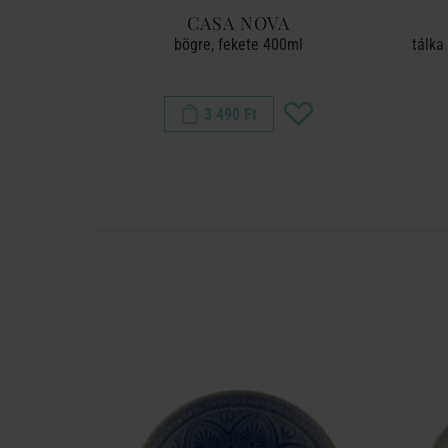
A
CASA NOVA
4 db-os
bögre, fekete 400ml
tálka
3 490 Ft