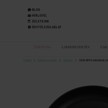
BLOG
HÍRLEVÉL
ÜZLETEINK
ÜGYFÉLSZOLGÁLAT
ÚJDONSÁG
LAKBERENDEZÉS
LAK
Főoldal
Étkezés és tálalás
Tányérok
CASA NOVA mélytányér, f