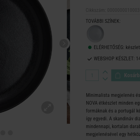
Cikkszám:
0000000010003
TOVÁBBI SZÍNEK:
ELÉRHETŐSÉG:
készlet
WEBSHOP KÉSZLET:
1
Kosárb
Minimalista megjelenés és
NOVA étkészlet minden egy
formáknak és a portugál 
így egyedi. A skandináv d
mindennapi, kortalan dara
megjelenésével egy hétköz