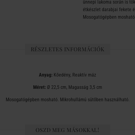
ünnepi lakoma során is tö
étkészlet darabjai fekete 
Mosogatógépben moshatóak
RÉSZLETES INFORMÁCIÓK
Anyag:
Kőedény, Reaktív máz
Méret:
Ø 22,5 cm, Magasság 3,5 cm
Mosogatógépben mosható. Mikrohullámú sütőben használható.
OSZD MEG MÁSOKKAL!