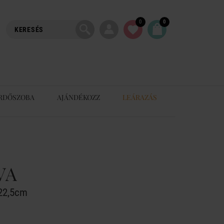
0
0
RDŐSZOBA
AJÁNDÉKOZZ
LEÁRAZÁS
VA
Ø22,5cm