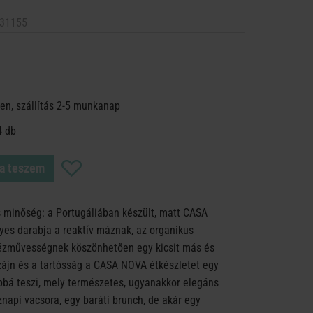
31155
en, szállítás 2-5 munkanap
4 db
a teszem
 minőség: a Portugáliában készült, matt CASA
es darabja a reaktív máznak, az organikus
kézművességnek köszönhetően egy kicsit más és
izájn és a tartósság a CASA NOVA étkészletet egy
bbá teszi, mely természetes, ugyanakkor elegáns
napi vacsora, egy baráti brunch, de akár egy