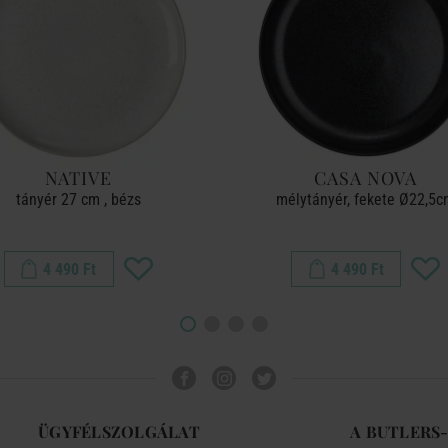
NATIVE
CASA NOVA
tányér 27 cm , bézs
mélytányér, fekete Ø22,5
4 490 Ft
4 490 Ft
ÜGYFÉLSZOLGÁLAT
A BUTLERS