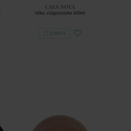
CASA NOVA
l
tálka, világosszürke 600ml
mélytá
3 990 Ft