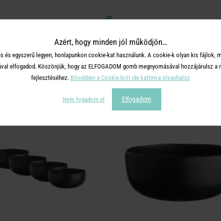
Azért, hogy minden jól működjön…
s és egyszerű legyen, honlapunkon cookie-kat használunk. A cookie-k olyan kis fájlok, 
TERMÉKCSALÁD TOVÁBBI TERMÉ
tásával elfogadod. Köszönjük, hogy az ELFOGADOM gomb megnyomásával hozzájárulsz a m
fejlesztéséhez.
Bővebben a Cookie-król ide kattinva olvashatsz
Elfogadom
Nem fogadom el
KÉSZLET