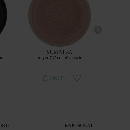
SUMATRA
cm
tányér Ø21cm, rózsaszín
kistá
2 990 Ft
-RŐL
KAPCSOLAT