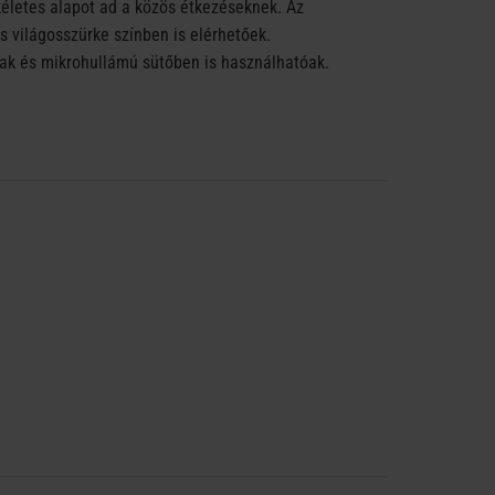
kéletes alapot ad a közös étkezéseknek. Az
és világosszürke színben is elérhetőek.
 és mikrohullámú sütőben is használhatóak.