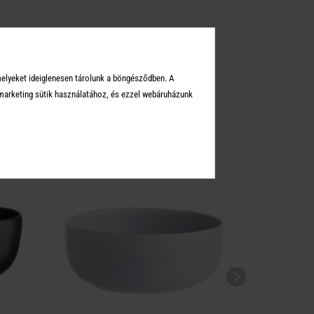
melyeket ideiglenesen tárolunk a böngésződben. A
KEI
arketing sütik használatához, és ezzel webáruházunk