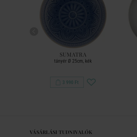
SUMATRA
saszín
tányér Ø 25cm, kék
3 990 Ft
VÁSÁRLÁSI TUDNIVALÓK