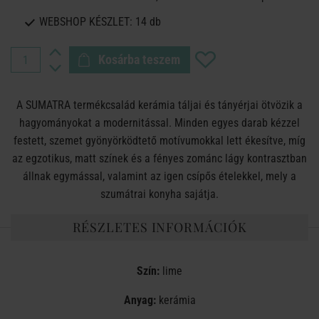
WEBSHOP KÉSZLET:
14 db
Kosárba teszem
A SUMATRA termékcsalád kerámia táljai és tányérjai ötvözik a
hagyományokat a modernitással. Minden egyes darab kézzel
festett, szemet gyönyörködtető motívumokkal lett ékesítve, míg
az egzotikus, matt színek és a fényes zománc lágy kontrasztban
állnak egymással, valamint az igen csípős ételekkel, mely a
szumátrai konyha sajátja.
RÉSZLETES INFORMÁCIÓK
Szín:
lime
Anyag:
kerámia