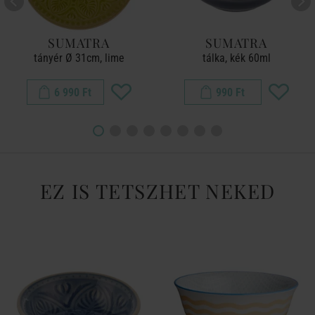
SUMATRA
SUMATRA
tányér Ø 31cm, lime
tálka, kék 60ml
6 990 Ft
990 Ft
EZ IS TETSZHET NEKED