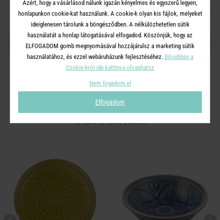
Azért, hogy a vásárlásod nálunk igazán kényelmes és egyszerű legyen,
Mosogatógépben mosható. Mikrohullámú sütőben használható.
honlapunkon cookie-kat használunk. A cookie-k olyan kis fájlok, melyeket
ideiglenesen tárolunk a böngésződben. A nélkülözhetetlen sütik
használatát a honlap látogatásával elfogadod. Köszönjük, hogy az
OSZD MEG MÁSOKKAL!
ELFOGADOM gomb megnyomásával hozzájárulsz a marketing sütik
használatához, és ezzel webáruházunk fejlesztéséhez.
Bővebben a
Cookie-król ide kattinva olvashatsz
Nem fogadom el
A TERMÉKCSALÁD TOVÁBBI
Elfogadom
TERMÉKEI