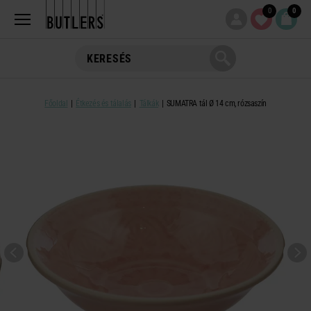
0
0
Főoldal
Étkezés és tálalás
Tálkák
SUMATRA tál Ø 14 cm, rózsaszín