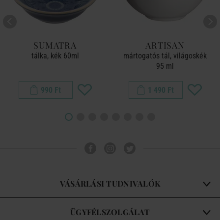
SUMATRA
ARTISAN
tálka, kék 60ml
mártogatós tál, világoskék
95 ml
990 Ft
1 490 Ft
VÁSÁRLÁSI TUDNIVALÓK
ÜGYFÉLSZOLGÁLAT