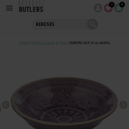
0
0
Főoldal
Étkezés és tálalás
Tálkák
SUMATRA tál Ø 14 cm, sötétlila