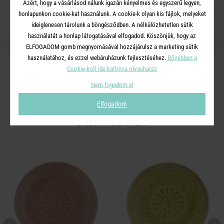
Azért, hogy a vásárlásod nálunk igazán kényelmes és egyszerű legyen,
Mosogatógépben mosható. Mikrohullámú sütőben használható.
honlapunkon cookie-kat használunk. A cookie-k olyan kis fájlok, melyeket
ideiglenesen tárolunk a böngésződben. A nélkülözhetetlen sütik
használatát a honlap látogatásával elfogadod. Köszönjük, hogy az
OSZD MEG MÁSOKKAL!
ELFOGADOM gomb megnyomásával hozzájárulsz a marketing sütik
használatához, és ezzel webáruházunk fejlesztéséhez.
Bővebben a
Cookie-król ide kattinva olvashatsz
Nem fogadom el
A TERMÉKCSALÁD TOVÁBBI
Elfogadom
TERMÉKEI