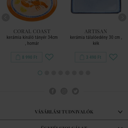
CORAL COAST
ARTISAN
kerámia kínáló tányér 34cm
kerámia tálalóedény 30 cm ,
, homár
kék
8 990 Ft
3 490 Ft
VÁSÁRLÁSI TUDNIVALÓK