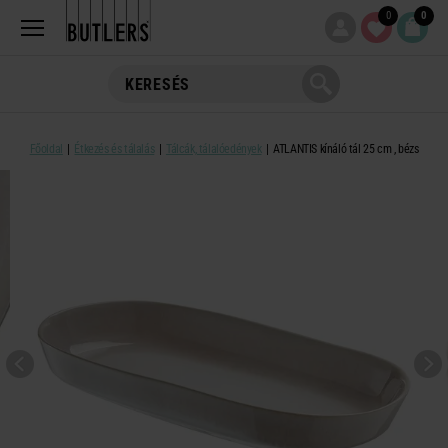
0
0
Főoldal
Étkezés és tálalás
Tálcák, tálalóedények
ATLANTIS kínáló tál 25 cm , bézs