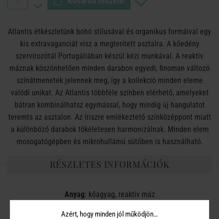
Kosárba teszem
Atlantis étkészletünk bohó stílusával és organikus formáival egy
kis extravaganciát visz a megterített asztalra. A kőedény
szervírozótál Portugáliában készül kézi munkával. A reaktív
máznak köszönhetően minden darabon egyedi, finoman változó
színátmenetek jelennek meg, így a kollekció minden eleme
valódi unikat. Az Atlantis többféle színben elérhető, amelyeket
bátran kombinálhatsz egymással, hogy mindig új hangulatot
teremts az asztalon. Az íriszre emlékeztető színközéppont miatt
a különböző darabok tökéletesen harmonizálnak. Minden elem
mosogatógépben és mikrohullámú sütőben is használható.
RÉSZLETES INFORMÁCIÓK
Anyag
: kőagyag, reaktív máz
Azért, hogy minden jól működjön…
Méret
: Magasság: 3 cm , Szélesség: 25 cm , Mélység: 13 cm