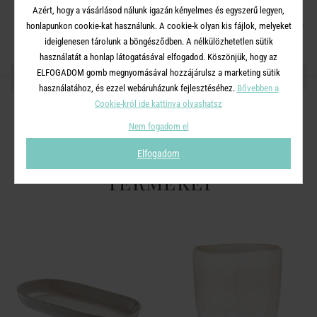
Azért, hogy a vásárlásod nálunk igazán kényelmes és egyszerű legyen,
Mosogatógépben mosható. Mikrohullámú sütőben használható.
honlapunkon cookie-kat használunk. A cookie-k olyan kis fájlok, melyeket
ideiglenesen tárolunk a böngésződben. A nélkülözhetetlen sütik
használatát a honlap látogatásával elfogadod. Köszönjük, hogy az
ELFOGADOM gomb megnyomásával hozzájárulsz a marketing sütik
OSZD MEG MÁSOKKAL!
használatához, és ezzel webáruházunk fejlesztéséhez.
Bővebben a
Cookie-król ide kattinva olvashatsz
Nem fogadom el
Elfogadom
A TERMÉKCSALÁD TOVÁBBI
TERMÉKEI