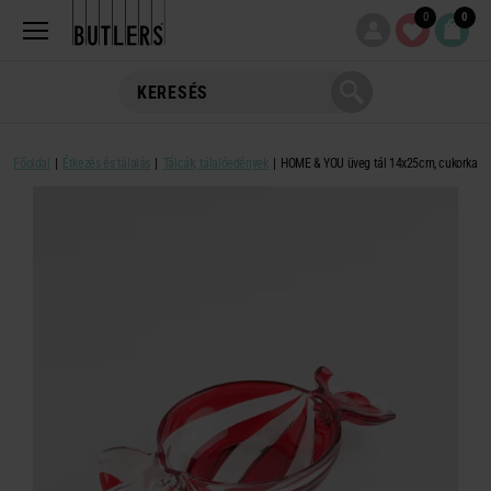
0
0
Főoldal
Étkezés és tálalás
Tálcák, tálalóedények
HOME & YOU üveg tál 14x25cm, cukorka