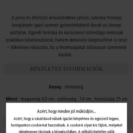
A piros és áttetsző árnyalatokban játszó, cukorka formájú
üvegtányér igazi szemet gyönyörködtető darab az ünnepi
asztalon. Egyedi formája és karácsonyi színvilága nemcsak
praktikus tálalóeszközzé, hanem dekoratív kiegészítővé is teszi
– tökéletes választás, ha a finomságokat stílusosan szeretnéd
kínálni.
RÉSZLETES INFORMÁCIÓK
Anyag
: ólomüveg
Méret
:
magasság
4,5 cm ,
szélesség ,
14 cm ,
hosszúság
25 cm
Azért, hogy minden jól működjön…
Azért, hogy a vásárlásod nálunk igazán kényelmes és egyszerű legyen,
OSZD MEG MÁSOKKAL!
honlapunkon cookie-kat használunk. A cookie-k olyan kis fájlok, melyeket
ideiglenesen tárolunk a böngésződben. A nélkülözhetetlen sütik