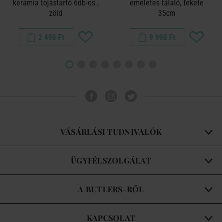
kerámia tojástartó 6db-os ,
emeletes tálaló, fekete
zöld
35cm
2 490 Ft
9 990 Ft
VÁSÁRLÁSI TUDNIVALÓK
ÜGYFÉLSZOLGÁLAT
A BUTLERS-RŐL
KAPCSOLAT