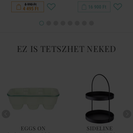
8 990 Ft
16 900 Ft
4 495 Ft
EZ IS TETSZHET NEKED
EGGS ON
SIDELINE