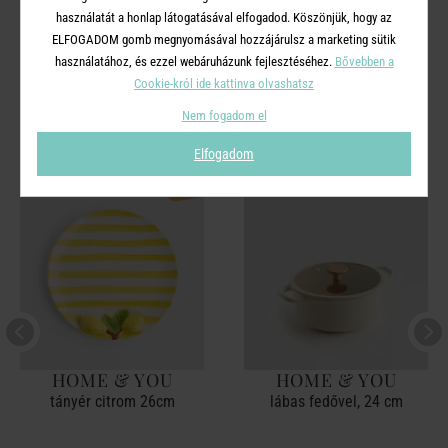
használatát a honlap látogatásával elfogadod. Köszönjük, hogy az
ELFOGADOM gomb megnyomásával hozzájárulsz a marketing sütik
használatához, és ezzel webáruházunk fejlesztéséhez.
Bővebben a
A TERMÉKCSALÁD TOVÁBBI
Cookie-król ide kattinva olvashatsz
TERMÉKEI
Nem fogadom el
Elfogadom
-50%
HOME & YOU
HOME & YOU
tányér citrom 26cm
lábas fedővel, 24 cm