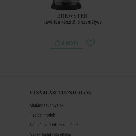
TTER
BREWSTER
bes , Good
kávé-tea készítő, 8 személyes
6 990 Ft
VÁSÁRLÁSI TUDNIVALÓK
Általános tudnivalók
Fizetési módok
Szállítási módok és költségek
A vásárlástól való ellálás