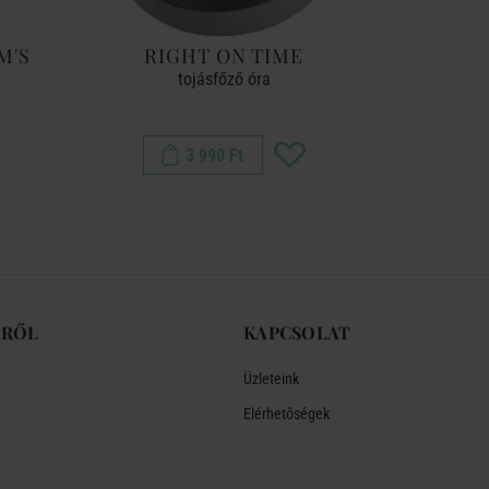
M'S
RIGHT ON TIME
BREA
tojásfőző óra
ke
3 990 Ft
-RŐL
KAPCSOLAT
Üzleteink
Elérhetőségek