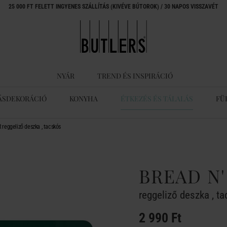
25 000 FT FELETT INGYENES SZÁLLÍTÁS (KIVÉVE BÚTOROK) / 30 NAPOS VISSZAVÉT
NYÁR
TREND ÉS INSPIRÁCIÓ
ÁSDEKORÁCIÓ
KONYHA
ÉTKEZÉS ÉS TÁLALÁS
FÜ
reggeliző deszka , tacskós
BREAD N
reggeliző deszka , t
2 990 Ft