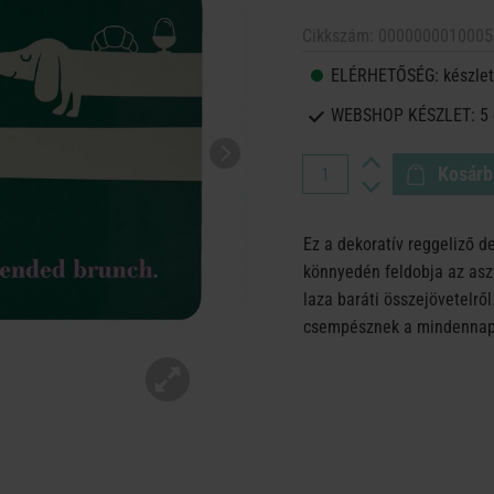
Cikkszám:
0000000010005
ELÉRHETŐSÉG:
készlet
WEBSHOP KÉSZLET:
5
Kosárb
Ez a dekoratív reggeliző de
könnyedén feldobja az aszt
laza baráti összejövetelről
csempésznek a mindennap