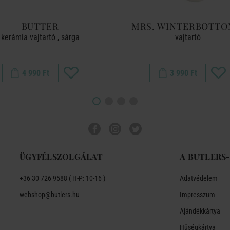
BUTTER
MRS. WINTERBOTTO
kerámia vajtartó , sárga
vajtartó
4 990 Ft
3 990 Ft
ÜGYFÉLSZOLGÁLAT
A BUTLERS
+36 30 726 9588 ( H-P: 10-16 )
Adatvédelem
webshop@butlers.hu
Impresszum
Ajándékkártya
Hűségkártya