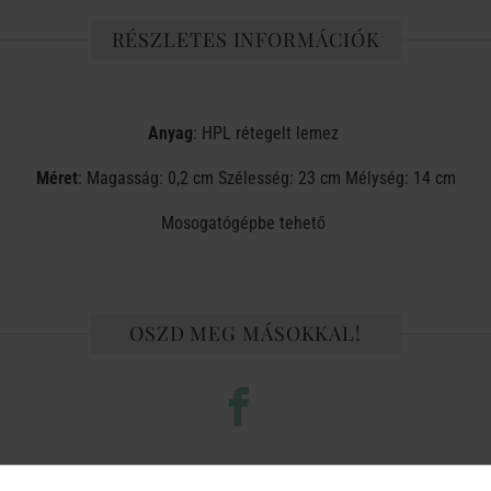
RÉSZLETES INFORMÁCIÓK
Anyag
: HPL rétegelt lemez
Méret
: Magasság: 0,2 cm Szélesség: 23 cm Mélység: 14 cm
Mosogatógépbe tehető
OSZD MEG MÁSOKKAL!