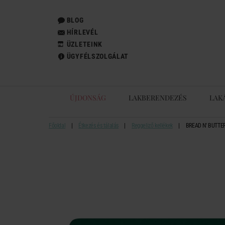
BLOG
HÍRLEVÉL
ÜZLETEINK
ÜGYFÉLSZOLGÁLAT
ÚJDONSÁG
LAKBERENDEZÉS
LAK
Főoldal
Étkezés és tálalás
Reggeliző kellékek
BREAD N' BUTTER 