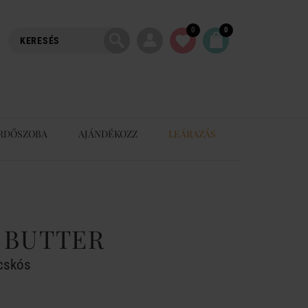
0
0
RDŐSZOBA
AJÁNDÉKOZZ
LEÁRAZÁS
' BUTTER
acskós