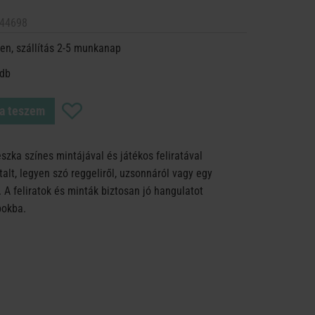
44698
en, szállítás 2-5 munkanap
 db
a teszem
szka színes mintájával és játékos feliratával
alt, legyen szó reggeliről, uzsonnáról vagy egy
. A feliratok és minták biztosan jó hangulatot
okba.