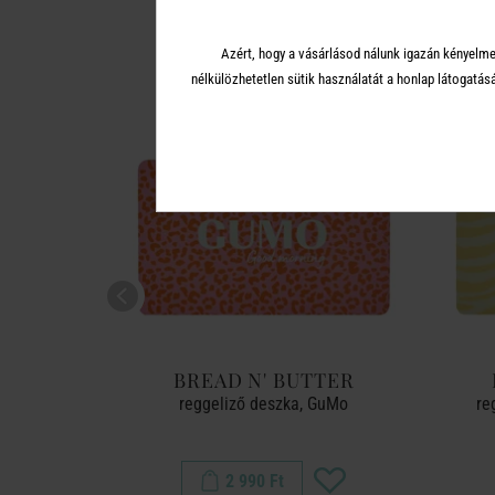
A 
Azért, hogy a vásárlásod nálunk igazán kényelme
nélkülözhetetlen sütik használatát a honlap látoga
TTER
BREAD N' BUTTER
acskós
reggeliző deszka, GuMo
re
2 990 Ft