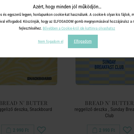
TERMÉKCSALÁD TOVÁBBI TERMÉ
Azért, hogy minden jól működjön…
s és egyszerű legyen, honlapunkon cookie-kat használunk. A cookie-k olyan kis fájlok, 
tásával elfogadod. Köszönjük, hogy az ELFOGADOM gomb megnyomásával hozzájárulsz a m
fejlesztéséhez.
Bővebben a Cookie-król ide kattinva olvashatsz
Elfogadom
Nem fogadom el
BREAD N' BUTTER
BREAD N' BUTTER
ggeliző deszka, Snackboard
reggeliző deszka , Sunday Bre
Club
2 990 Ft
2 990 Ft