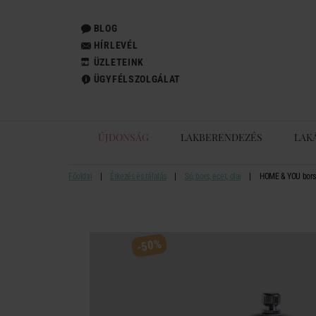
BLOG
HÍRLEVÉL
ÜZLETEINK
ÜGYFÉLSZOLGÁLAT
ÚJDONSÁG
LAKBERENDEZÉS
LAK
Főoldal
Étkezés és tálalás
Só, bors, ecet, olaj
HOME & YOU borsd
-50%