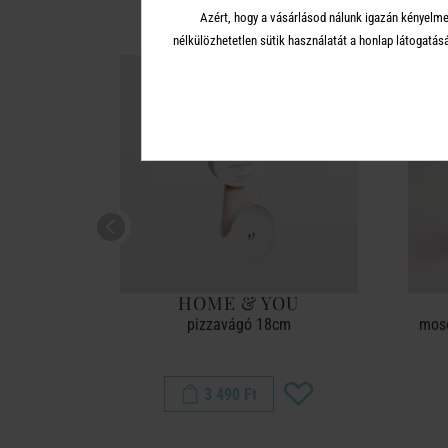
Azért, hogy a vásárlásod nálunk igazán kényelme
nélkülözhetetlen sütik használatát a honlap látoga
U
HOME & YOU
, halas
pizzavágó 18cm
mosó
3 490 Ft