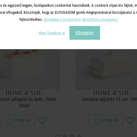
s és egyszerű legyen, honlapunkon cookie-kat használunk. A cookie-k olyan kis fájlok, 
tásával elfogadod. Köszönjük, hogy az ELFOGADOM gomb megnyomásával hozzájárulsz a m
fejlesztéséhez.
Bővebben a Cookie-król ide kattinva olvashatsz
Elfogadom
Nem fogadom el
HOME & YOU
HOME & YOU
szer adagoló és kefe , fehér
kerámia vajtartó 16 cm , fe
18cm
7 990 Ft
5 990 Ft