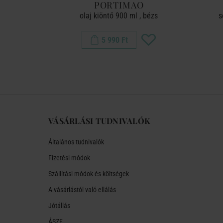
PER
PORTIMAO
ó , homár
olaj kiöntő 900 ml , bézs
s
5 990 Ft
VÁSÁRLÁSI TUDNIVALÓK
Általános tudnivalók
Fizetési módok
Szállítási módok és költségek
A vásárlástól való ellálás
Jótállás
ÁSZF