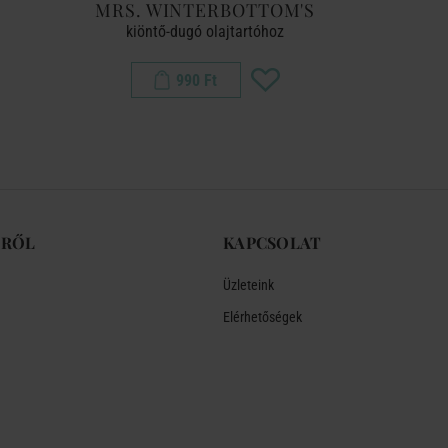
MRS. WINTERBOTTOM'S
SA
l
kiöntő-dugó olajtartóhoz
só- és bo
990 Ft
-RŐL
KAPCSOLAT
Üzleteink
Elérhetőségek