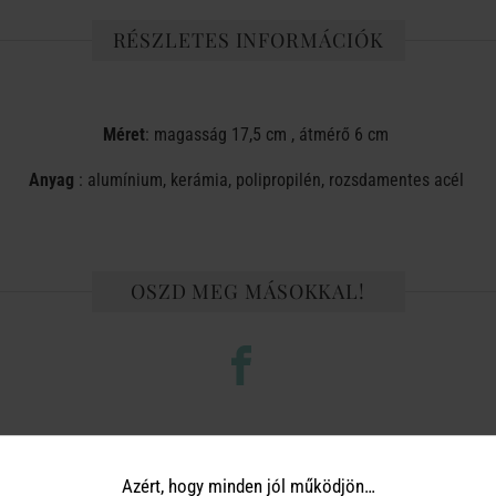
RÉSZLETES INFORMÁCIÓK
Méret
: magasság 17,5 cm , átmérő 6 cm
Anyag
: alumínium, kerámia, polipropilén, rozsdamentes acél
OSZD MEG MÁSOKKAL!
TERMÉKCSALÁD TOVÁBBI TERMÉ
Azért, hogy minden jól működjön…