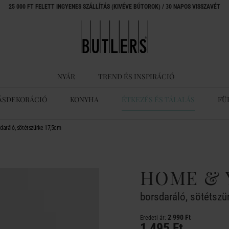
25 000 FT FELETT INGYENES SZÁLLÍTÁS (KIVÉVE BÚTOROK) / 30 NAPOS VISSZAVÉT
NYÁR
TREND ÉS INSPIRÁCIÓ
ÁSDEKORÁCIÓ
KONYHA
ÉTKEZÉS ÉS TÁLALÁS
FÜ
aráló, sötétszürke 17,5cm
HOME & 
borsdaráló, sötétszü
2 990 Ft
Eredeti ár:
1 495 Ft