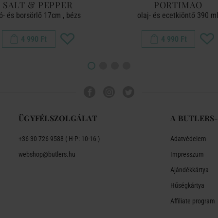
SALT & PEPPER
PORTIMAO
ó- és borsörlő 17cm , bézs
olaj- és ecetkiöntő 390 m
4 990 Ft
4 990 Ft
ÜGYFÉLSZOLGÁLAT
A BUTLERS
+36 30 726 9588 ( H-P: 10-16 )
Adatvédelem
webshop@butlers.hu
Impresszum
Ajándékkártya
Hűségkártya
Affiliate program