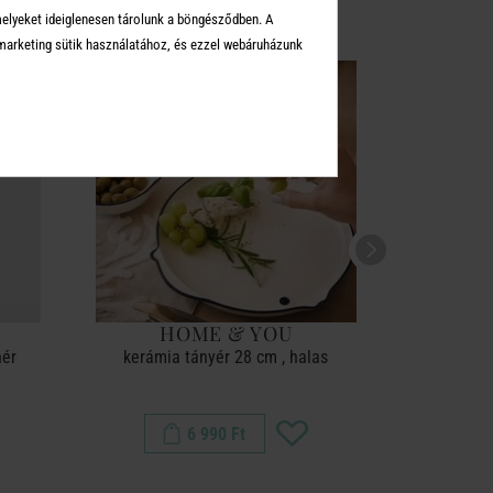
melyeket ideiglenesen tárolunk a böngésződben. A
arketing sütik használatához, és ezzel webáruházunk
HOME & YOU
H
hér
kerámia tányér 28 cm , halas
6 990 Ft