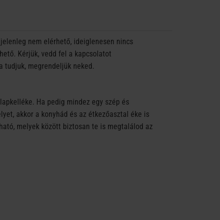
jelenleg nem elérhető, ideiglenesen nincs
ető. Kérjük, vedd fel a kapcsolatot
a tudjuk, megrendeljük neked.
alapkelléke. Ha pedig mindez egy szép és
lyet, akkor a konyhád és az étkezőasztal éke is
ható, melyek között biztosan te is megtalálod az