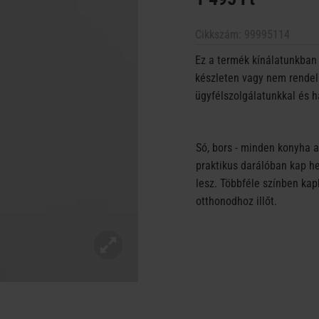
Cikkszám:
99995114
Ez a termék kínálatunkban 
készleten vagy nem rendelh
ügyfélszolgálatunkkal és h
Só, bors - minden konyha 
praktikus darálóban kap he
lesz. Többféle színben kap
otthonodhoz illőt.