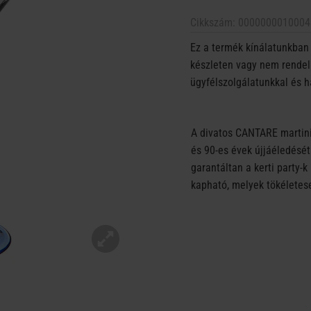
Cikkszám:
0000000010004
Ez a termék kínálatunkban 
készleten vagy nem rendelh
ügyfélszolgálatunkkal és h
A divatos CANTARE martini
és 90-es évek újjáéledését
garantáltan a kerti party-k
kapható, melyek tökélete