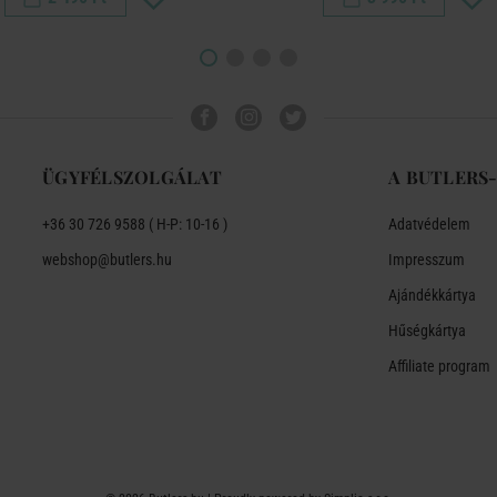
ÜGYFÉLSZOLGÁLAT
A BUTLERS
+36 30 726 9588 ( H-P: 10-16 )
Adatvédelem
webshop@butlers.hu
Impresszum
Ajándékkártya
Hűségkártya
Affiliate program