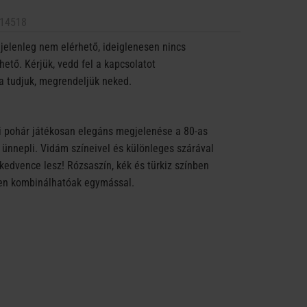
14518
jelenleg nem elérhető, ideiglenesen nincs
ető. Kérjük, vedd fel a kapcsolatot
a tudjuk, megrendeljük neked.
 pohár játékosan elegáns megjelenése a 80-as
 ünnepli. Vidám színeivel és különleges szárával
 kedvence lesz! Rózsaszín, kék és türkiz színben
sen kombinálhatóak egymással.