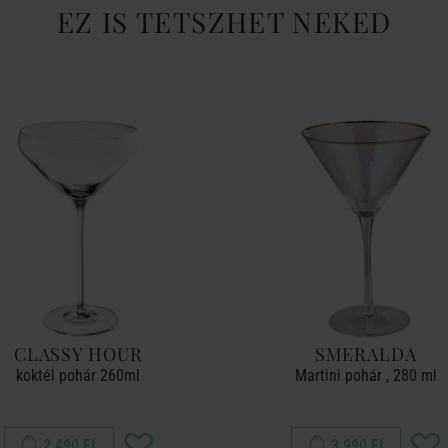
EZ IS TETSZHET NEKED
CLASSY HOUR
SMERALDA
koktél pohár 260ml
Martini pohár , 280 ml
2 490 Ft
3 990 Ft