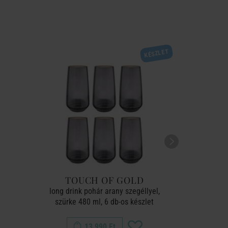
KÉSZLET
TOUCH OF GOLD
long drink pohár arany szegéllyel,
koktél 
szürke 480 ml, 6 db-os készlet
13 990 Ft