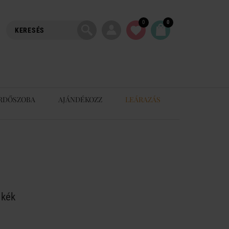
0
0
RDŐSZOBA
AJÁNDÉKOZZ
LEÁRAZÁS
 kék