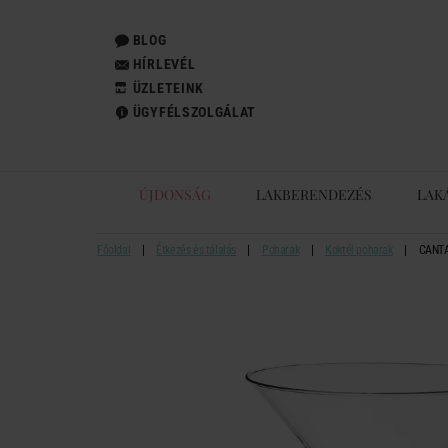
BLOG
HÍRLEVÉL
ÜZLETEINK
ÜGYFÉLSZOLGÁLAT
ÚJDONSÁG
LAKBERENDEZÉS
LAK
Főoldal
Étkezés és tálalás
Poharak
Koktél poharak
CANTAR