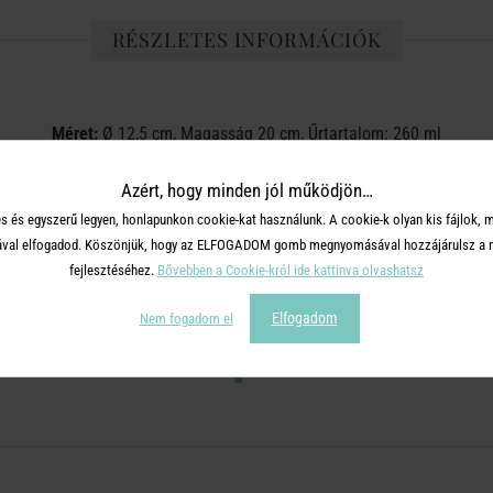
RÉSZLETES INFORMÁCIÓK
Méret:
Ø 12,5 cm, Magasság 20 cm, Űrtartalom: 260 ml
Anyag:
Üveg
Azért, hogy minden jól működjön…
s és egyszerű legyen, honlapunkon cookie-kat használunk. A cookie-k olyan kis fájlok, 
tásával elfogadod. Köszönjük, hogy az ELFOGADOM gomb megnyomásával hozzájárulsz a m
fejlesztéséhez.
Bővebben a Cookie-król ide kattinva olvashatsz
OSZD MEG MÁSOKKAL!
Elfogadom
Nem fogadom el