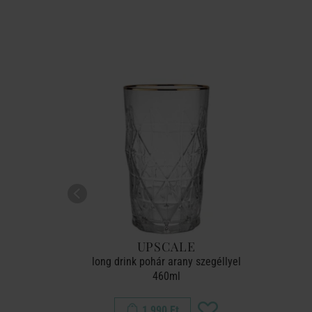
KÉSZLET
UB
UPSCALE
pohár, 330
long drink pohár arany szegéllyel
et
460ml
1 990 Ft