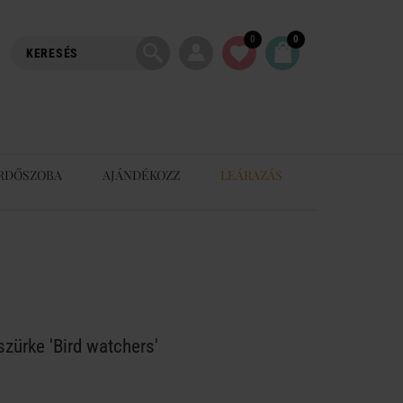
0
0
RDŐSZOBA
AJÁNDÉKOZZ
LEÁRAZÁS
zürke 'Bird watchers'