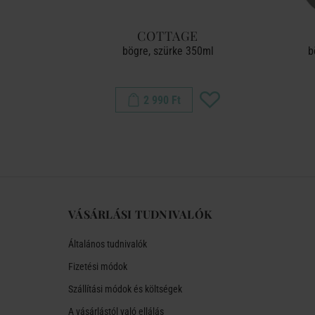
COTTAGE
ilágos zöld
bögre, szürke 350ml
b
2 990 Ft
VÁSÁRLÁSI TUDNIVALÓK
Általános tudnivalók
Fizetési módok
Szállítási módok és költségek
A vásárlástól való ellálás