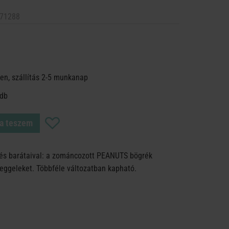
71288
en, szállítás 2-5 munkanap
 db
a teszem
 és barátaival: a zománcozott PEANUTS bögrék
reggeleket. Többféle változatban kapható.