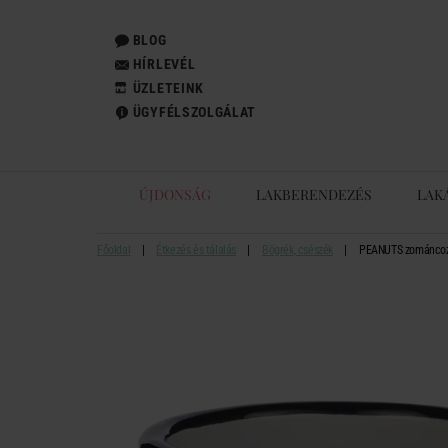
BLOG
HÍRLEVÉL
ÜZLETEINK
ÜGYFÉLSZOLGÁLAT
ÚJDONSÁG
LAKBERENDEZÉS
LAK
Főoldal
Étkezés és tálalás
Bögrék, csészék
PEANUTS zománcozot