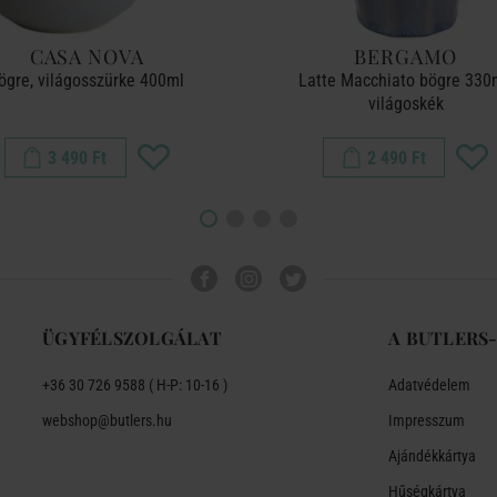
CASA NOVA
BERGAMO
ögre, világosszürke 400ml
Latte Macchiato bögre 330
világoskék
3 490 Ft
2 490 Ft
ÜGYFÉLSZOLGÁLAT
A BUTLERS
+36 30 726 9588 ( H-P: 10-16 )
Adatvédelem
webshop@butlers.hu
Impresszum
Ajándékkártya
Hűségkártya