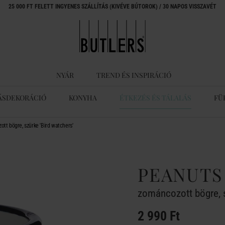
25 000 FT FELETT INGYENES SZÁLLÍTÁS (KIVÉVE BÚTOROK) / 30 NAPOS VISSZAVÉT
NYÁR
TREND ÉS INSPIRÁCIÓ
ÁSDEKORÁCIÓ
KONYHA
ÉTKEZÉS ÉS TÁLALÁS
FÜ
t bögre, szürke 'Bird watchers'
PEANUTS
zománcozott bögre, s
2 990 Ft