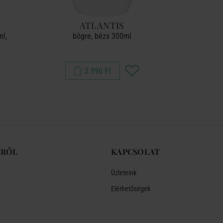
ATLANTIS
ml,
bögre, bézs 300ml
espresso
2 990 Ft
-RŐL
KAPCSOLAT
Üzleteink
Elérhetőségek