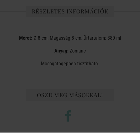
RÉSZLETES INFORMÁCIÓK
Méret:
Ø 8 cm, Magasság 8 cm, Űrtartalom: 380 ml
Anyag:
Zománc
Mosogatógépben tisztítható.
OSZD MEG MÁSOKKAL!