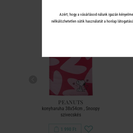
A 
Azért, hogy a vásárlásod nálunk igazán kényelme
nélkülözhetetlen sütik használatát a honlap látoga
ÚJ!
ÚJ!
PEANUTS
oopy Fresh
konyharuha 38x54cm , Snoopy
szivecskés
1 990 Ft