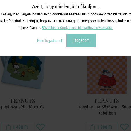
TERMÉKCSALÁD TOVÁBBI TERMÉ
Azért, hogy minden jól működjön…
s és egyszerű legyen, honlapunkon cookie-kat használunk. A cookie-k olyan kis fájlok, 
tásával elfogadod. Köszönjük, hogy az ELFOGADOM gomb megnyomásával hozzájárulsz a m
fejlesztéséhez.
Bővebben a Cookie-król ide kattinva olvashatsz
Elfogadom
Nem fogadom el
PEANUTS
PEANUTS
papírszalvéta, tábortűz
konyharuha 38x54cm , Sno
kabátban
1 490 Ft
1 990 Ft