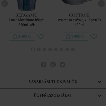
BERGAMO
COTTAGE
Latte Macchiato bögre
espresso csésze, világoskék
330ml, kék
180ml
2 490 Ft
1 990 Ft
VÁSÁRLÁSI TUDNIVALÓK
ÜGYFÉLSZOLGÁLAT