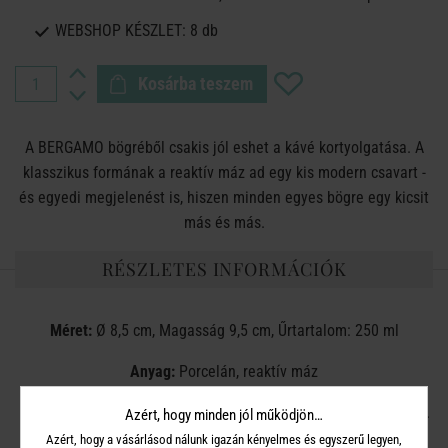
WEBSHOP KÉSZLET:
8 db
Kosárba teszem
A BERGAMO bögréből csakis jól eshet a kávé kortyolgatása. A
klasszikus formának a reaktív máz ad egy kis modern csavart -
és egyedi megjelenést is, hiszen minden egyes bögre egy kicsit
más és más.
RÉSZLETES INFORMÁCIÓK
Méret:
Ø 8,5 cm, Magasság 9,5 cm, Űrtartalom: 250 ml
Anyag:
Porcelán, reaktív máz
Mosogatógépben mosható. Mikrohullámú sütőben használható.
Azért, hogy minden jól működjön…
Azért, hogy a vásárlásod nálunk igazán kényelmes és egyszerű legyen,