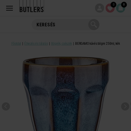
0
0
Főoldal
Étkezés és tálalás
Bögrék, csészék
BERGAMO kávés bögre 250ml, kék