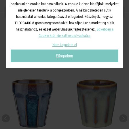
honlapunkon cookie-kat használunk. A cookie-k olyan kis fájlok, melyeket
ideiglenesen tárolunk a böngésződben. A nélkülözhetetlen sütik
OSZD MEG MÁSOKKAL!
használatát a honlap látogatásával elfogadod. Köszönjük, hogy az
ELFOGADOM gomb megnyomásával hozzájárulsz a marketing sütik
használatához, és ezzel webáruházunk fejlesztéséhez.
Bővebben a
Cookie-król ide kattinva olvashatsz
A TERMÉKCSALÁD TOVÁBBI
Nem fogadom el
TERMÉKEI
Elfogadom