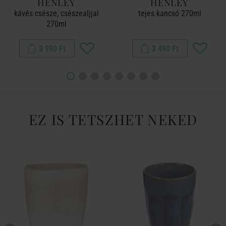
HENLEY
HENLEY
kávés csésze, csészealjjal
tejes kancsó 270ml
270ml
3 990 Ft
3 490 Ft
EZ IS TETSZHET NEKED