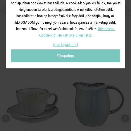
honlapunkon cookie-kat használunk. A cookie-k olyan kis fájlok, melyeket
OSZD MEG MÁSOKKAL!
ideiglenesen tárolunk a böngésződben. A nélkülözhetetlen sütik
használatát a honlap látogatásával elfogadod. Köszönjük, hogy az
ELFOGADOM gomb megnyomásával hozzájárulsz a marketing sütik
használatához, és ezzel webáruházunk fejlesztéséhez.
Bővebben a
Cookie-król ide kattinva olvashatsz
A TERMÉKCSALÁD TOVÁBBI
Nem fogadom el
TERMÉKEI
Elfogadom