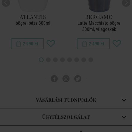
ATLANTIS
BERGAMO
bögre, bézs 300ml
Latte Macchiato bögre
330ml, világoskék
2 990 Ft
2 490 Ft
VÁSÁRLÁSI TUDNIVALÓK
ÜGYFÉLSZOLGÁLAT