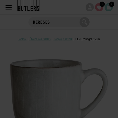
0
0
Főoldal
Étkezés és tálalás
Bögrék, csészék
HENLEY bögre 350ml