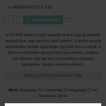
WEBSHOP KÉSZLET:
8 db
Kosárba teszem
A COTTAGE bögre az egyik legszebb ok arra, hogy gyakrabban
tartsunk kávé- vagy épp forró csoki szünetet. A reaktív máznak
köszönhetően minden egyes bögre egy kicsit más és egyedi. A
350 ml-es űrtartalom ideálissá teszi tejes kávéhoz, teákhoz,
chai lattehoz vagy egy sűrű forró csokihoz a kuckózós
hétvégéken. További színekben elérhető.
RÉSZLETES INFORMÁCIÓK
Méret:
Hosszúság 13,5 x Szélesség 10 x Magasság 7,5 cm,
Űrtartalom: 350 ml
Anyag:
Kőedény