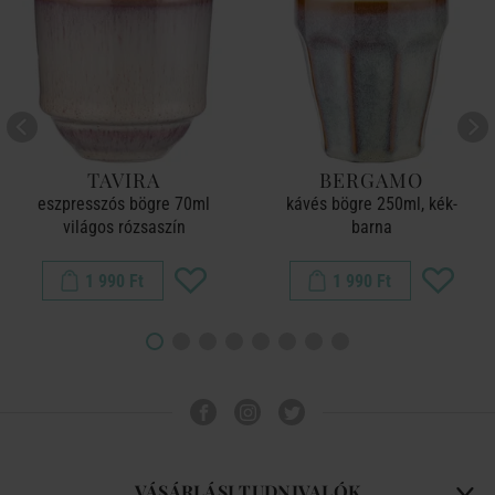
TAVIRA
BERGAMO
eszpresszós bögre 70ml
kávés bögre 250ml, kék-
világos rózsaszín
barna
1 990 Ft
1 990 Ft
VÁSÁRLÁSI TUDNIVALÓK