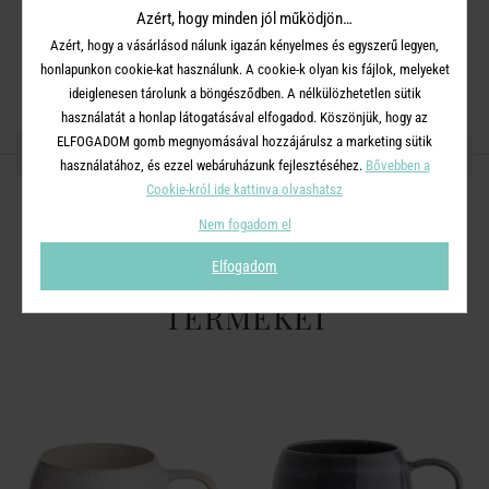
Azért, hogy minden jól működjön…
Mosogatógépben tisztítható. Mikrohullámú sütőben
Azért, hogy a vásárlásod nálunk igazán kényelmes és egyszerű legyen,
használható.
honlapunkon cookie-kat használunk. A cookie-k olyan kis fájlok, melyeket
ideiglenesen tárolunk a böngésződben. A nélkülözhetetlen sütik
használatát a honlap látogatásával elfogadod. Köszönjük, hogy az
ELFOGADOM gomb megnyomásával hozzájárulsz a marketing sütik
OSZD MEG MÁSOKKAL!
használatához, és ezzel webáruházunk fejlesztéséhez.
Bővebben a
Cookie-król ide kattinva olvashatsz
Nem fogadom el
Elfogadom
A TERMÉKCSALÁD TOVÁBBI
TERMÉKEI