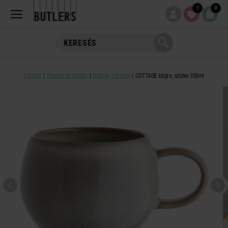
0
0
Főoldal
Étkezés és tálalás
Bögrék, csészék
COTTAGE bögre, szürke 350ml